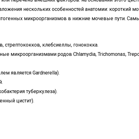
ожения нескольких особенностей анатомии: короткий моч
патогенных микроорганизмов в нижние мочевые пути. Самы
, стрептококков, клебсиеллы, гонококка.
е микроорганизмами родов Chlamydia, Trichomonas, Trepon
м является Gardnerella).
й.
обактерия туберкулеза).
енный цистит).