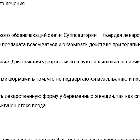
го лечения
ского обозначающий свечи. Суппозитории — твердая лекар
 препарата всасываться и оказывать действие при терапии
ные. Для лечения уретрита используют вагинальные свечи
 формами в том, что не подвергаются всасыванию и посту
ть лекарственную форму у беременных женщин, так как с
вивающегося плода.
или перечень внешних факторов: на основании этого цис