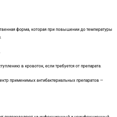
ственная форма, которая при повышении до температуры
.
.
плению в кровоток, если требуется от препарата.
пектр применимых антибактериальных препаратов —
тит подразделяют на инфекционный и неинфекционный.