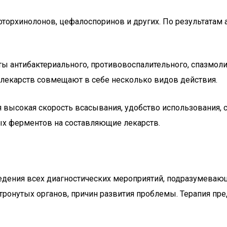
 фторхинолонов, цефалоспоринов и других. По результата
ты антибактериального, противовоспалительного, спазмоли
екарств совмещают в себе несколько видов действия.
 высокая скорость всасывания, удобство использования, 
ых ферментов на составляющие лекарств.
едения всех диагностических мероприятий, подразумевающ
тронутых органов, причин развития проблемы. Терапия пр