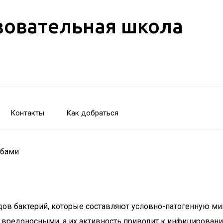
зовательная школа
Контакты
Как добраться
убами
идов бактерий, которые составляют условно-патогенную м
 вредоносными, а их активность приводит к инфицированию