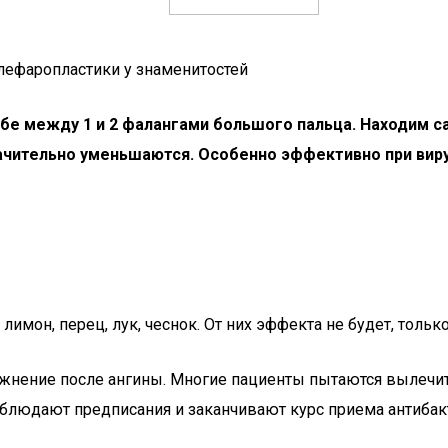
лефаропластики у знаменитостей
бе между 1 и 2 фалангами большого пальца. Находим с
ачительно уменьшаются. Особенно эффективно при виру
лимон, перец, лук, чеснок. От них эффекта не будет, тольк
ожнение после ангины. Многие пациенты пытаются вылечи
соблюдают предписания и заканчивают курс приема антиба