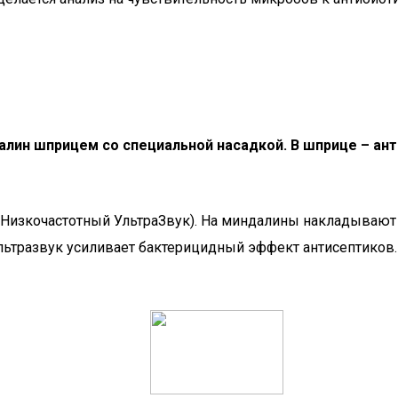
лин шприцем со специальной насадкой. В шприце – анти
я (Низкочастотный УльтраЗвук). На миндалины накладываю
ьтразвук усиливает бактерицидный эффект антисептиков. 