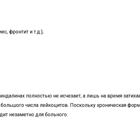
, фронтит и т.д.);
ндалинах полностью не исчезает, а лишь на время затихае
е большого числа лейкоцитов. Поскольку хроническая фор
дит незаметно для больного.