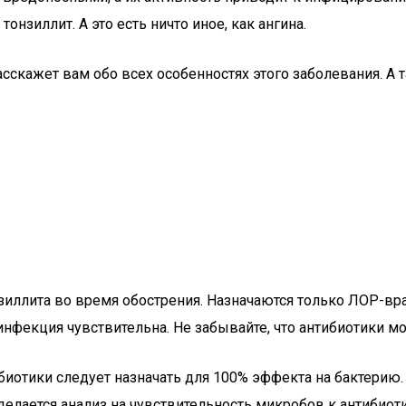
нзиллит. А это есть ничто иное, как ангина.
асскажет вам обо всех особенностях этого заболевания. А 
зиллита во время обострения. Назначаются только ЛОР-вра
 инфекция чувствительна. Не забывайте, что антибиотики 
биотики следует назначать для 100% эффекта на бактерию.
 делается анализ на чувствительность микробов к антибиот