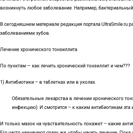
возникнуть любое заболевание. Например, бактериальный то
В сегодняшнем материале редакция портала UltraSmile.ru р
заболеваниями зубов.
Лечение хронического тонзиллита
По пунктам — как лечить хронический тонзиллит и чем???
1) Антибиотики – в таблетках или в уколах.
Обязательные лекарства в лечении хронического тон
инфекцию). И смотрится – к каким антибиотикам эта
И только мазок на чувствительность покажет – какие анти
Его часто назначают сразу же, чтобы начать лечение. Пока