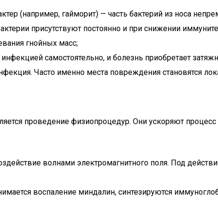
тер (например, гайморит) — часть бактерий из носа непре
 бактерии присутствуют постоянно и при снижении иммунит
евания гнойных масс;
 инфекцией самостоятельно, и болезнь приобретает затяжн
нфекция. Часто именно места повреждения становятся лок
яется проведение физиопроцедур. Они ускоряют процесс 
воздействие волнами электромагнитного поля. Под дейст
снимается воспаление миндалин, синтезируются иммуногло