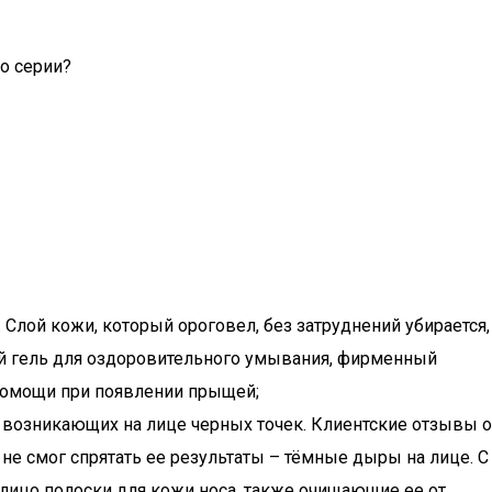
о серии?
Слой кожи, который ороговел, без затруднений убирается,
й гель для оздоровительного умывания, фирменный
 помощи при появлении прыщей;
 возникающих на лице черных точек. Клиентские отзывы о
о не смог спрятать ее результаты – тёмные дыры на лице. С
лицо полоски для кожи носа, также очищающие ее от