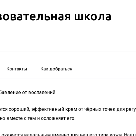
зовательная школа
Контакты
Как добраться
збавление от воспалений
уется хороший, эффективный крем от чёрных точек для ре
но вместе с тем и осложняет его.
тв окажется идеальным именно для вашего типа кожи. Наш 