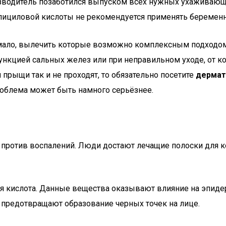
зводитель позаботился выпуском всех нужных ухаживающ
 салициловой кислоты не рекомендуется применять береме
и мало, вылечить которые возможно комплексным подходом
функцией сальных желез или при неправильном уходе, от 
прыщи так и не проходят, то обязательно посетите
дермат
роблема может быть намного серьёзнее.
 против воспалений. Люди достают лечащие полоски для к
вая кислота. Данные вещества оказывают влияние на эпи
предотвращают образование черных точек на лице.