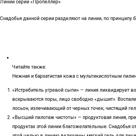
Линии серии «Пропеллер»
Снадобья данной серии разделяют на линии, по принципу
Читайте также:
Нежная и бархатистая кожа с мультикислотным пили
«Истребитель угревой сыпи» — линия ликвидирует вос
вскрываются поры, лицо свободно «дышит». Воспале
лосьон, излечивающий от черных точек, чистящий ге
«Высший пилотаж чистоты» — продуктовая линия, пр
продуктах этой линии благожелательные. Снадобья от 
этой целью в линию включены мягкий гель для лица,