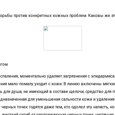
 борьбы против конкретных кожных проблем. Каковы же эт
нгом
паления, моментально удаляет загрязнения с эпидермиса. 
ния мало-помалу уходит с кожи. В линию включены мягки
ль для душа, не имеющий в составе щелочи, средство для
едназначенная для уменьшения сальности кожи и удаления
черных точек годятся даже тем, кто одолел эту напасть, н
 жесткий скраб от раздражающих черных точек, чистящие 