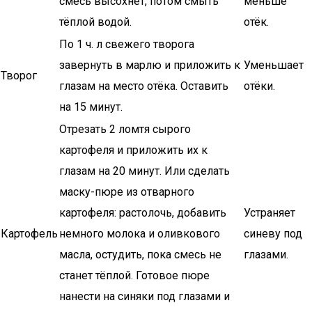
смесь высохнет, потом смыть
меньше
тёплой водой.
отёк.
По 1 ч. л свежего творога
завернуть в марлю и приложить к
Уменьшает
Творог
глазам на место отёка. Оставить
отёки.
на 15 минут.
Отрезать 2 ломтя сырого
картофеля и приложить их к
глазам на 20 минут. Или сделать
маску-пюре из отварного
картофеля: растолочь, добавить
Устраняет
Картофель
немного молока и оливкового
синеву под
масла, остудить, пока смесь не
глазами.
станет тёплой. Готовое пюре
нанести на синяки под глазами и