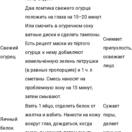
Два ломтика свежего огурца
положить на глаза на 15–20 минут.
Или смочить в огуречном соку
ватные диски и сделать тампоны.
Снимает
Есть рецепт маски из тёртого
Свежий
припухлость,
огурца: к нему добавляют
огурец
освежает
измельчённую зелень петрушки
лицо.
(в равных пропорциях) и 1 ч. л
сметаны. Смесь наносят на
проблемную зону на 15 минут,
затем смывают.
Взять 1 яйцо, отделить белок от
Сужает
желтка и взбить. Нанести на кожу
поры,
Яичный
вокруг глаз, дождаться, когда
делает
белок