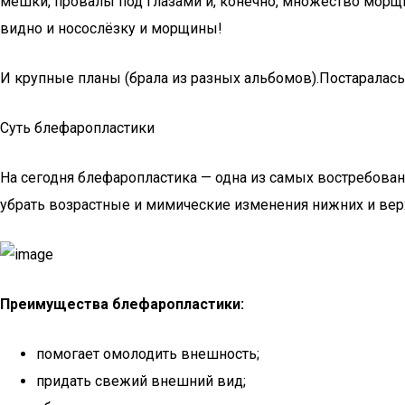
мешки, провалы под глазами и, конечно, множество морщи
видно и носослёзку и морщины!
И крупные планы (брала из разных альбомов).Постаралась 
Суть блефаропластики
На сегодня блефаропластика — одна из самых востребова
убрать возрастные и мимические изменения нижних и вер
Преимущества блефаропластики:
помогает омолодить внешность;
придать свежий внешний вид;