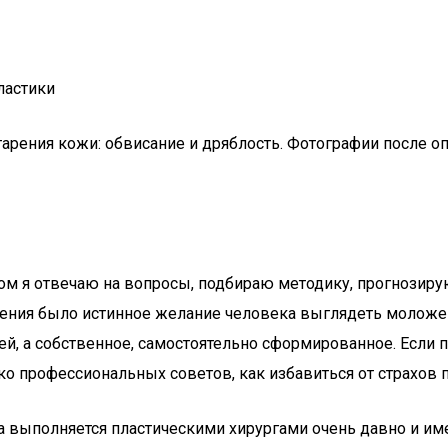
ластики
 старения кожи: обвисание и дряблость. Фотографии посл
нтом я отвечаю на вопросы, подбираю методику, прогнозир
ения было истинное желание человека выглядеть моложе
й, а собственное, самостоятельно сформированное. Если п
ко профессиональных советов, как избавиться от страхов 
ка выполняется пластическими хирургами очень давно и и