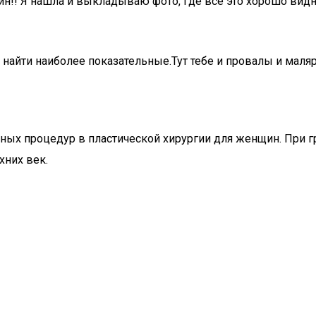
н!! Я нашла и выкладываю фото, где всё это хорошо видно
найти наиболее показательные.Тут тебе и провалы и маляр
нных процедур в пластической хирургии для женщин. При 
хних век.