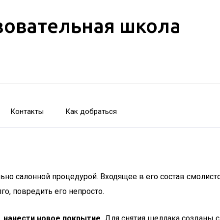
зовательная школа
Контакты
Как добраться
но салонной процедурой. Входящее в его состав смолист
о, повредить его непросто.
 нанести новое покрытие.
Для снятия шеллака созданы с