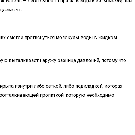
оказатель — около 3000 г пара на каждый кв. м мембраны;
ицаемость.
 них смогли протиснуться молекулы воды в жидком
рую выталкивает наружу разница давлений, потому что
рыта изнутри либо сеткой, либо подкладкой, которая
одоотталкивающей пропиткой, которую необходимо