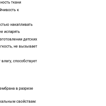
ность ткани
йчивость к
остью накапливать
ее испарять
зготовлении детских
гкость, не вызывает
влагу, способствует
кальным свойствам: