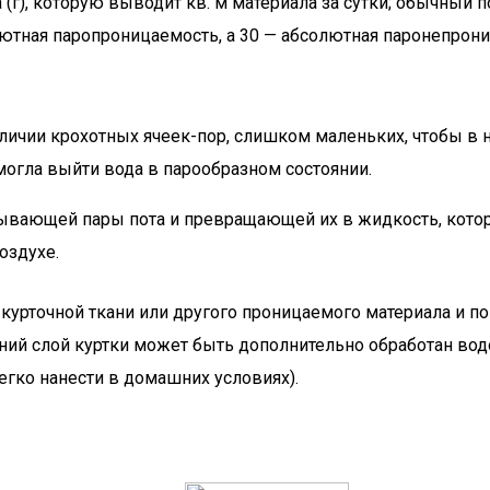
(г), которую выводит кв. м материала за сутки; обычный п
олютная паропроницаемость, а 30 — абсолютная паронепрон
аличии крохотных ячеек-пор, слишком маленьких, чтобы в
смогла выйти вода в парообразном состоянии.
итывающей пары пота и превращающей их в жидкость, кото
оздухе.
урточной ткани или другого проницаемого материала и пок
хний слой куртки может быть дополнительно обработан в
егко нанести в домашних условиях).