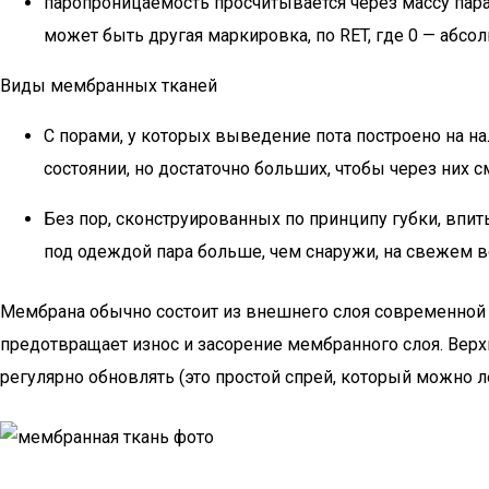
паропроницаемость просчитывается через массу пара 
может быть другая маркировка, по RET, где 0 — абс
Виды мембранных тканей
С порами, у которых выведение пота построено на н
состоянии, но достаточно больших, чтобы через них 
Без пор, сконструированных по принципу губки, вп
под одеждой пара больше, чем снаружи, на свежем в
Мембрана обычно состоит из внешнего слоя современной к
предотвращает износ и засорение мембранного слоя. Вер
регулярно обновлять (это простой спрей, который можно л