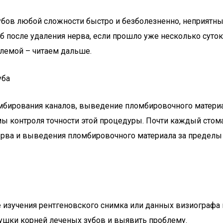
бов любой сложности быстро и безболезненно, неприятные
б после удаления нерва, если прошло уже несколько суто
блемой – читаем дальше.
уба
мбирования каналов, выведение пломбировочного материал
ы контроля точности этой процедуры. Почти каждый стомат
нерва и выведения пломбировочного материала за пределы 
изучения рентгеновского снимка или данных визиографа н
хушки корней леченых зубов и выявить проблему.