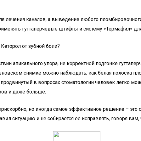
я лечения каналов, а выведение любого пломбировочного
применять гуттаперчевые штифты и систему «Термафил» для
Кеторол от зубной боли?
ствии апикального упора, не корректной подгонке гуттапе
еновском снимке можно наблюдать, как белая полоска пло
 продвинутый в вопросах стоматологии человек легко мож
ров и даже больше.
и прискорбно, но иногда самое эффективное решение – это о
вил ситуацию и не собирается ее исправлять, говоря вам, 