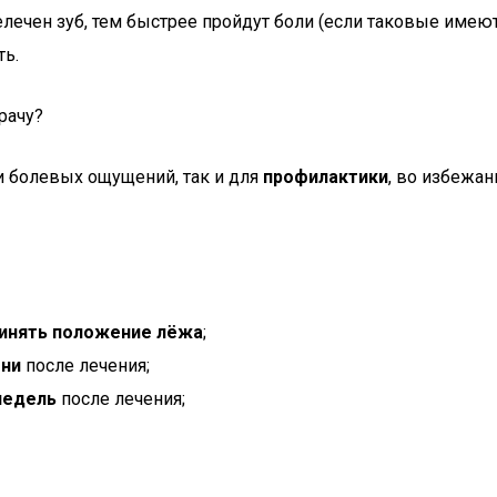
ечен зуб, тем быстрее пройдут боли (если таковые имеютс
ть.
рачу?
и болевых ощущений, так и для
профилактики
, во избежа
принять положение лёжа
;
ени
после лечения;
недель
после лечения;