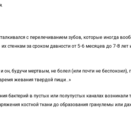
я.
сталкивался с перелечиванием зубов, которые иногда воо
х стенкам за сроком давности от 5-6 месяцев до 7-8 лет 
, и он, будучи мертвым, не болел (или почти не беспокоил)
о время жевания твердой пищи…»
ния бактерий в пустых или полупустых каналах возникали 
зряжения костной ткани до образования гранулемы или да