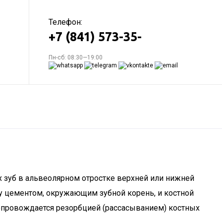
Телефон:
+7 (841) 573-35-
Пн-сб: 08:30—19:00
х зуб в альвеолярном отростке верхней или нижней
ду цементом, окружающим зубной корень, и костной
сопровождается резорбцией (рассасыванием) костных