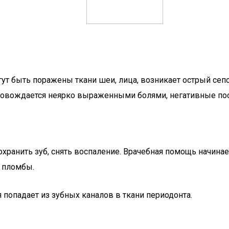
т быть поражены ткани шеи, лица, возникает острый сепси
провождается неярко выраженными болями, негативные пос
анить зуб, снять воспаление. Врачебная помощь начинает
 пломбы.
 попадает из зубных каналов в ткани периодонта.