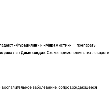
ладают «
Фурацилин
» и «
Мирамистин
» — препараты
сорала
» и «
Димексида
». Схема применения этих лекарств
рое воспалительное заболевание, сопровождающееся