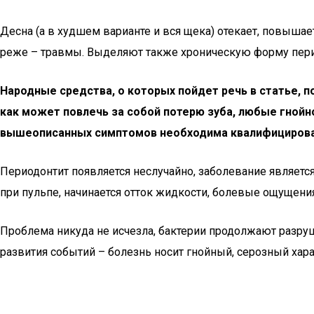
Десна (а в худшем варианте и вся щека) отекает, повыша
реже – травмы. Выделяют также хроническую форму пери
Народные средства, о которых пойдет речь в статье, п
как может повлечь за собой потерю зуба, любые гнойн
вышеописанных симптомов необходима квалифицирова
Периодонтит появляется неслучайно, заболевание являет
при пульпе, начинается отток жидкости, болевые ощущения
Проблема никуда не исчезла, бактерии продолжают разруша
развития событий – болезнь носит гнойный, серозный хара