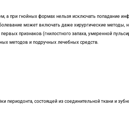
м, а при гнойных формах нельзя исключать попадание ин
аболевание может включать даже хирургические методы, 
и первых признаков (гнилостного запаха, умеренной пульси
ых методов и подручных лечебных средств.
йки периодонта, состоящей из соединительной ткани и зу