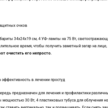
 защитных очков
абариты 34х24х19 см, 4 УФ-лампы на 75 Вт, светоотражающи
ительное время, чтобы получить заметный загар на лице,
вот очистить его непросто.
 эффективность в лечении простуд
редь предназначен для лечения и профилактики различны
 мощностью 30 Вт, 4 пластиковых тубуса для облучения нос
как ставить вертикально, так и подвешивать. Если снять 