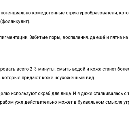
и потенциально комедогенные структурообразователи, кот
(фолликулит).
игментации. Забитые поры, воспаления, да ещё и пятна на
ировать всего 2-3 минуты, смыть водой и кожа станет бол
, которые придают коже неухоженный вид.
делю используют скраб для лица. И я даже сталкивалась с
крабом уже действительно может в буквальном смысле уг