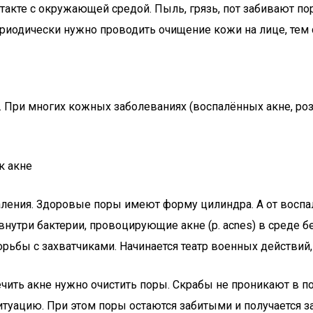
такте с окружающей средой. Пыль, грязь, пот забивают по
ериодически нужно проводить очищение кожи на лице, тем
 При многих кожных заболеваниях (воспалённых акне, роз
к акне
паления. Здоровые поры имеют форму цилиндра. А от восп
 внутри бактерии, провоцирующие акне (p. acnes) в среде 
орьбы с захватчиками. Начинается театр военных действий
чить акне нужно очистить поры. Скрабы не проникают в по
ситуацию. При этом поры остаются забитыми и получается з