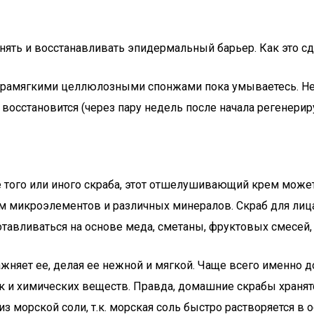
 и восстанавливать эпидермальный барьер. Как это сдела
трамягкими целлюлозными спонжами пока умываетесь. Не 
восстановится (через пару недель после начала регенерир
ве того или иного скраба, этот отшелушивающий крем може
м микроэлементов и различных минералов. Скраб для лиц
авливаться на основе меда, сметаны, фруктовых смесей, 
лажняет ее, делая ее нежной и мягкой. Чаще всего имен
к и химических веществ. Правда, домашние скрабы хранятс
из морской соли, т.к. морская соль быстро растворяется в 