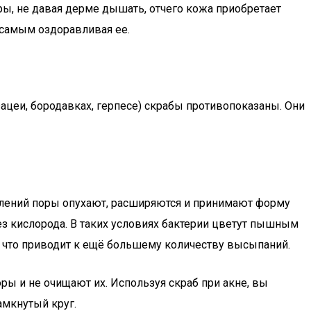
ры, не давая дерме дышать, отчего кожа приобретает
 самым оздоравливая ее.
ацеи, бородавках, герпесе) скрабы противопоказаны. Они
алений поры опухают, расширяются и принимают форму
без кислорода. В таких условиях бактерии цветут пышным
, что приводит к ещё большему количеству высыпаний.
ры и не очищают их. Используя скраб при акне, вы
амкнутый круг.