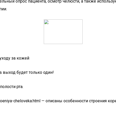
ельный опрос пациента, осмотр челюсти, а также использ
пии.
уходу за кожей
в выход будет только один!
полости рта.
-stroeniya-cheloveka.html — описаны особенности строения ко