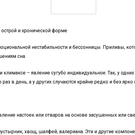
 острой и хронической форме
моциональной нестабильности и бессонницы. Приливы, кот
шениям сна.
 климаксе – явление сугубо индивидуальное. Так, у одних
 раз в день, а у других случаются крайне редко и без яр
ление настоек или отваров на основе засушенных или свеж
 пустырник, хвощ, шалфей, валериана. Эти и другие компо