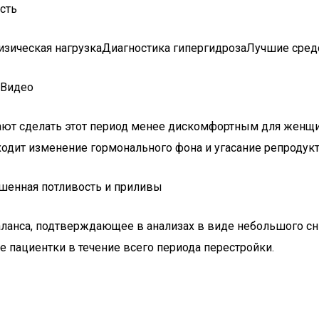
сть
ческая нагрузкаДиагностика гипергидрозаЛучшие средст
ыВидео
ают сделать этот период менее дискомфортным для женщин
сходит изменение гормонального фона и угасание репроду
шенная потливость и приливы
ланса, подтверждающее в анализах в виде небольшого сн
 пациентки в течение всего периода перестройки.