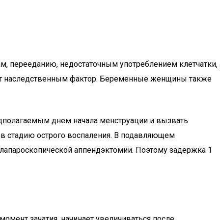
ам, перееданию, недостаточным употреблением клетчатки,
ет наследственным фактор. Беременные женщины также
едполагаемым днем начала менструации и вызвать
т в стадию острого воспаления. В подавляющем
лапароскопической аппендэктомии. Поэтому задержка 1
момент зачатия, начинает увеличиваться после