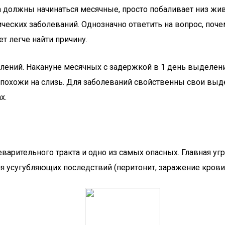
 должны начинаться месячные, просто побаливает низ жив
еских заболеваний. Однозначно ответить на вопрос, почем
т легче найти причину.
елений. Накануне месячных с задержкой в 1 день выделен
похожи на слизь. Для заболеваний свойственны свои выде
х.
варительного тракта и одно из самых опасных. Главная уг
 усугубляющих последствий (перитонит, заражение крови,