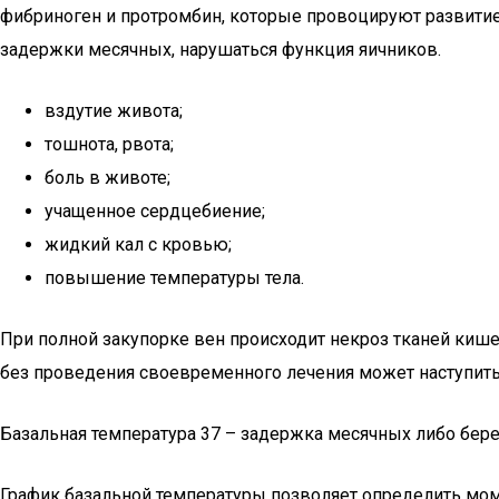
фибриноген и протромбин, которые провоцируют развитие
задержки месячных, нарушаться функция яичников.
вздутие живота;
тошнота, рвота;
боль в животе;
учащенное сердцебиение;
жидкий кал с кровью;
повышение температуры тела.
При полной закупорке вен происходит некроз тканей кише
без проведения своевременного лечения может наступить
Базальная температура 37 – задержка месячных либо бер
График базальной температуры позволяет определить моме