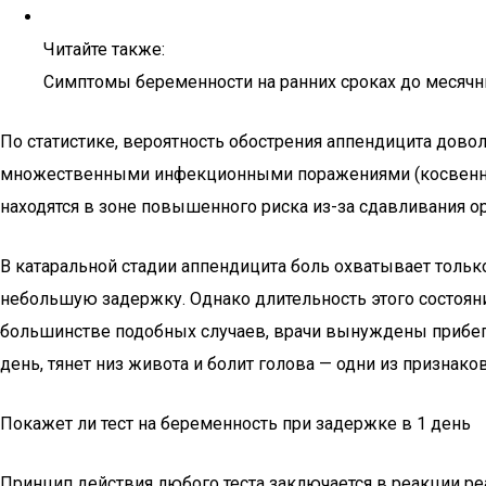
Читайте также:
Симптомы беременности на ранних сроках до месяч
По статистике, вероятность обострения аппендицита дово
множественными инфекционными поражениями (косвенно
находятся в зоне повышенного риска из-за сдавливания ор
В катаральной стадии аппендицита боль охватывает толь
небольшую задержку. Однако длительность этого состояни
большинстве подобных случаев, врачи вынуждены прибег
день, тянет низ живота и болит голова — одни из признако
Покажет ли тест на беременность при задержке в 1 день
Принцип действия любого теста заключается в реакции реа