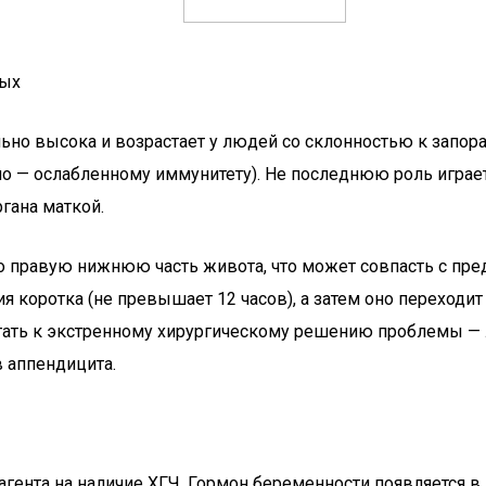
ных
льно высока и возрастает у людей со склонностью к запор
 — ослабленному иммунитету). Не последнюю роль игра
гана маткой.
ко правую нижнюю часть живота, что может совпасть с пр
я коротка (не превышает 12 часов), а затем оно переходи
ать к экстренному хирургическому решению проблемы — 
в аппендицита.
гента на наличие ХГЧ. Гормон беременности появляется в 