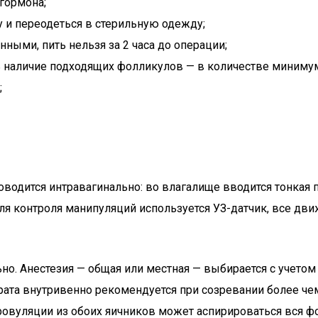
гормона;
 и переодеться в стерильную одежду;
ыми, пить нельзя за 2 часа до операции;
наличие подходящих фолликулов — в количестве минимум 3
;
водится интравагинально: во влагалище вводится тонкая п
я контроля манипуляций используется УЗ-датчик, все дви
ьно. Анестезия — общая или местная — выбирается с учето
рата внутривенно рекомендуется при созревании более че
еровуляции из обоих яичников может аспирироваться вся ф