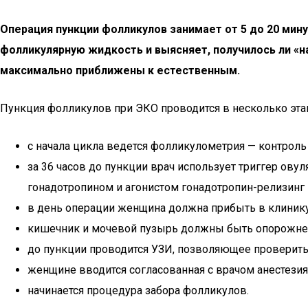
Операция пункции фолликулов занимает от 5 до 20 мин
фолликулярную жидкость и выясняет, получилось ли «н
максимально приближены к естественным.
Пункция фолликулов при ЭКО проводится в несколько эта
с начала цикла ведется фолликулометрия — контрол
за 36 часов до пункции врач использует триггер ов
гонадотропином и агонистом гонадотропин-релизинг 
в день операции женщина должна прибыть в клинику
кишечник и мочевой пузырь должны быть опорожненн
до пункции проводится УЗИ, позволяющее проверить 
женщине вводится согласованная с врачом анестезия
начинается процедура забора фолликулов.