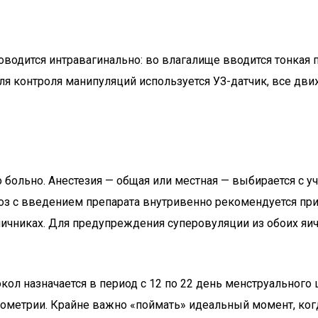
водится интравагинально: во влагалище вводится тонкая п
я контроля манипуляций используется УЗ-датчик, все дви
о больно. Анестезия — общая или местная — выбирается с 
коз с введением препарата внутривенно рекомендуется при
х яичниках. Для предупреждения суперовуляции из обоих я
кол назначается в период с 12 по 22 день менструального
лометрии. Крайне важно «поймать» идеальный момент, ког