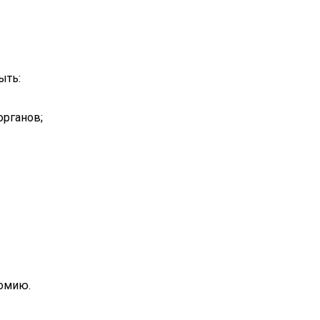
ыть:
органов;
томию.