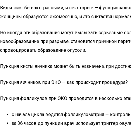
Виды кист бывают разными, и некоторые — функциональные
женщины образуются ежемесячно, и это считается норма
Но иногда эти образования могут вызывать серьезные осл
новообразование при разрыве, становится причиной перит
спровоцировать образование опухоли.
Пункция кисты яичника может быть назначена, при достиж
Пункция яичников при ЭКО — как происходит процедура?
Пункция фолликулов при ЭКО проводится в несколько эта
с начала цикла ведется фолликулометрия — контрол
за 36 часов до пункции врач использует триггер ов