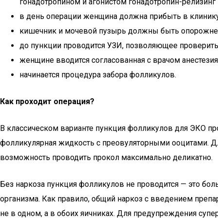
гонадотропином и агонистом гонадотропин-релизинг 
в день операции женщина должна прибыть в клинику
кишечник и мочевой пузырь должны быть опорожненн
до пункции проводится УЗИ, позволяющее проверить 
женщине вводится согласованная с врачом анестезия
начинается процедура забора фолликулов.
Как проходит операция?
В классическом варианте пункция фолликулов для ЭКО про
фолликулярная жидкость с преовуляторными ооцитами. Дл
возможность проводить прокол максимально деликатно.
Без наркоза пункция фолликулов не проводится — это бол
организма. Как правило, общий наркоз с введением препа
не в одном, а в обоих яичниках. Для предупреждения суп