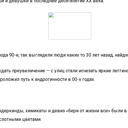
и и девушки в последнее десятилетие XX века.
да 90-е, так выглядели люди каких то 30 лет назад, найди
дать преувеличение — с улиц стали исчезать яркие леггин
оложил путь к андрогинности в 00-х годах.
ундеркинды, химикаты и девиз «бери от жизни все» были в
ислотными цветами.