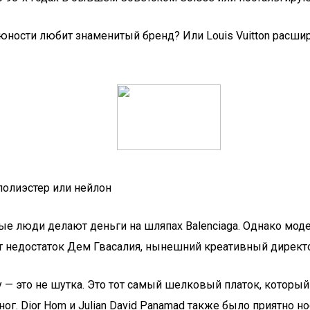
юности любит знаменитый бренд? Или Louis Vuitton расширя
полиэстер или нейлон
е люди делают деньги на шляпах Balenciaga. Однако моде
тот недостаток Дем Гвасалия, нынешний креативный директор
у — это не шутка. Это тот самый шелковый платок, которы
. Dior Hom и Julian David Panamad также было приятно но