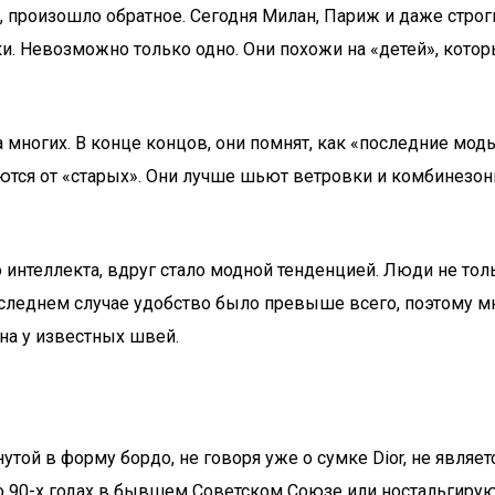
оже, произошло обратное. Сегодня Милан, Париж и даже ст
и. Невозможно только одно. Они похожи на «детей», котор
многих. В конце концов, они помнят, как «последние моды
ются от «старых». Они лучше шьют ветровки и комбинезон
 интеллекта, вдруг стало модной тенденцией. Люди не тол
следнем случае удобство было превыше всего, поэтому мн
на у известных швей.
утой в форму бордо, не говоря уже о сумке Dior, не являет
 о 90-х годах в бывшем Советском Союзе или ностальгируют