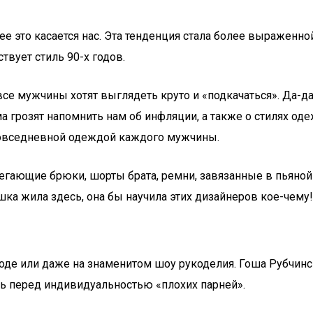
ее это касается нас. Эта тенденция стала более выраженно
твует стиль 90-х годов.
все мужчины хотят выглядеть круто и «подкачаться». Да-д
ма грозят напомнить нам об инфляции, а также о стилях о
 повседневной одеждой каждого мужчины.
гающие брюки, шорты брата, ремни, завязанные в пьяной
ка жила здесь, она бы научила этих дизайнеров кое-чему!
оде или даже на знаменитом шоу рукоделия. Гоша Рубчинск
сь перед индивидуальностью «плохих парней».