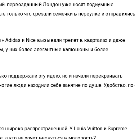
рогий, первозданный Лондон уже носят подиумные
ые только что срезали семечки в переулке и отправились
» Adidas и Nice вызывали трепет в кварталах и даже
ы, у них более элегантные капюшоны и более
ько поддержали эту идею, но и начали перекраивать
огие люди находили себе занятие по душе. Удобство, по-
ся широко распространенной. У Louis Vuitton и Supreme
, а кто не хочет вернуться в молодость?