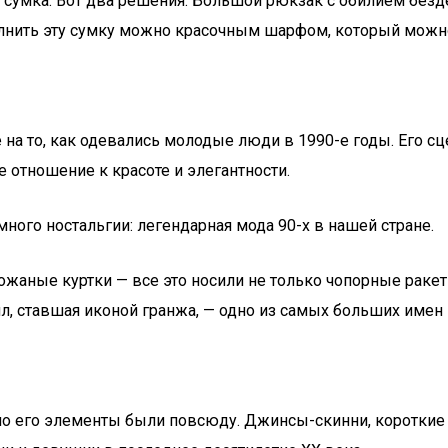
сумка. Вот два решения. Большой рюкзак с обилием безд
олнить эту сумку можно красочным шарфом, который можно
 на то, как одевались молодые люди в 1990-е годы. Его 
 отношение к красоте и элегантности.
кожаные куртки — все это носили не только чопорные рак
л, ставшая иконой гранжа, — одно из самых больших имен
 но его элементы были повсюду. Джинсы-скинни, короткие