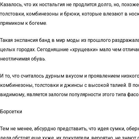
Казалось, что их ностальгия не продлится долго, но, пох
толстовки, комбинезоны и брюки, которые влезают в носк
прямиком к богеме.
Такая экспансия банд в мир моды из прошлого раздражала 
целых городах. Сегодняшние «хрущевки» мало чем отлича
неотличимая обувь.
И то, что считалось дурным вкусом и проявлением низкого
комбинезоны, толстовки и джинсы с высокой талией. В по
видимому, является залогом популярности этого типа фасо
Борсетки
Тем не менее, абсурдно представить, что идея сумки, оберн
дела обстоят еще хуже, их покупатели, вероятно, не знают