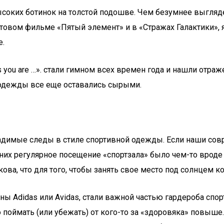
соких ботинок на толстой подошве. Чем безумнее выгляд
товом фильме «Пятый элемент» и в «Стражах Галактики», 
е.
as you are …». стали гимном всех времен года и нашли отр
 одежды все еще оставались сырыми.
ладимые следы в стиле спортивной одежды. Если наши со
них регулярное посещение «спортзала» было чем-то вроде
ова, что для того, чтобы занять свое место под солнцем 
оны Adidas или Avidas, стали важной частью гардероба с
 поймать (или убежать) от кого-то за «здоровяка» повыше