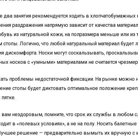
ые два занятия рекомендуется ходить в хлопчатобумажных 
ления раздражения напрямую зависит от качества материал
обувь из натуральной кожи, на полразмера меньше или из
 стопы. Логично, что любой натуральный материал будет л
я дискомфорта. Носки могут соскальзывать, проскальзыва
ных носков с «умными» материалами не считается чрезмер
ть проблемы недостаточной фиксации. На рынке можно най
троение стопы будет диктовать оптимальное положение кре
 пятке.
я вам нездоровым, помните, что срок их службы в любом с
дит в «полевых условиях», а не на полу. Носить балетные 
. Лучшее решение — предварительно вымыть их вручную с