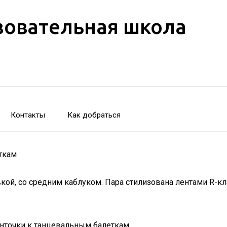
зовательная школа
Контакты
Как добраться
ткам
ой, со средним каблуком. Пара стилизована лентами R-к
енточки к танцевальным балеткам