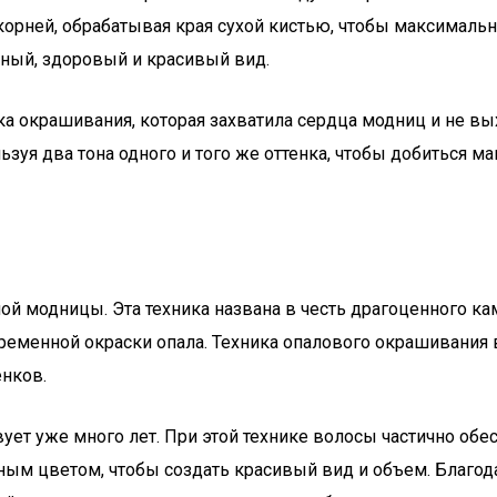
 корней, обрабатывая края сухой кистью, чтобы максималь
нный, здоровый и красивый вид.
ика окрашивания, которая захватила сердца модниц и не вы
льзуя два тона одного и того же оттенка, чтобы добиться
модницы. Эта техника названа в честь драгоценного камн
временной окраски опала. Техника опалового окрашивания
енков.
вует уже много лет. При этой технике волосы частично о
ьным цветом, чтобы создать красивый вид и объем. Благ