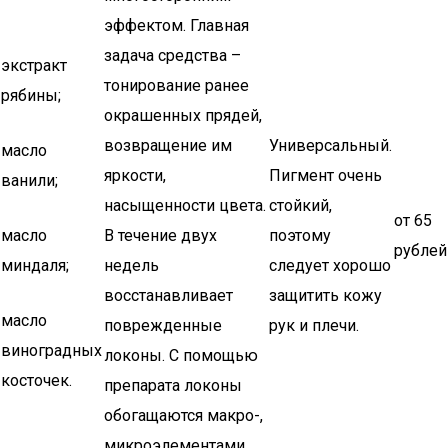
эффектом. Главная
задача средства –
экстракт
тонирование ранее
рябины;
окрашенных прядей,
возвращение им
Универсальный.
масло
яркости,
Пигмент очень
ванили;
насыщенности цвета.
стойкий,
от 65
масло
В течение двух
поэтому
рублей
миндаля;
недель
следует хорошо
восстанавливает
защитить кожу
масло
поврежденные
рук и плечи.
виноградных
локоны. С помощью
косточек.
препарата локоны
обогащаются макро-,
микроэлементами,