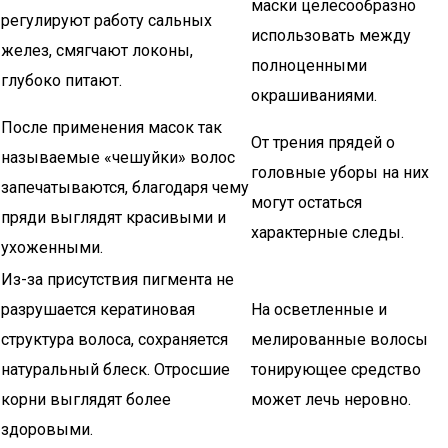
маски целесообразно
регулируют работу сальных
использовать между
желез, смягчают локоны,
полноценными
глубоко питают.
окрашиваниями.
После применения масок так
От трения прядей о
называемые «чешуйки» волос
головные уборы на них
запечатываются, благодаря чему
могут остаться
пряди выглядят красивыми и
характерные следы.
ухоженными.
Из-за присутствия пигмента не
разрушается кератиновая
На осветленные и
структура волоса, сохраняется
мелированные волосы
натуральный блеск. Отросшие
тонирующее средство
корни выглядят более
может лечь неровно.
здоровыми.