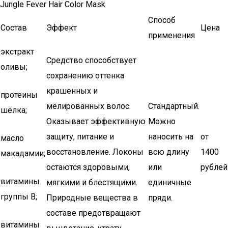
Jungle Fever Hair Color Mask
Способ
Состав
Эффект
Цена
применения
экстракт
Средство способствует
оливы;
сохранению оттенка
крашенных и
протеины
мелированных волос.
Стандартный.
шелка;
Оказывает эффективную
Можно
защиту, питание и
наносить на
от
масло
восстановление. Локоны
всю длину
1400
макадамии;
остаются здоровыми,
или
рублей
витамины
мягкими и блестящими.
единичные
группы В;
Природные вещества в
пряди.
составе предотвращают
витамины