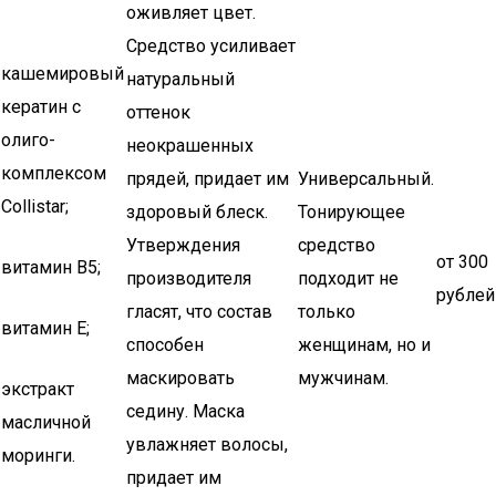
оживляет цвет.
Средство усиливает
кашемировый
натуральный
кератин с
оттенок
олиго-
неокрашенных
комплексом
прядей, придает им
Универсальный.
Collistar;
здоровый блеск.
Тонирующее
Утверждения
средство
от 300
витамин В5;
производителя
подходит не
рублей
гласят, что состав
только
витамин Е;
способен
женщинам, но и
маскировать
мужчинам.
экстракт
седину. Маска
масличной
увлажняет волосы,
моринги.
придает им