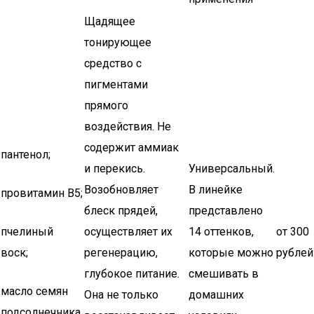
Щадящее
тонирующее
средство с
пигментами
прямого
воздействия. Не
содержит аммиак
пантенол;
и перекись.
Универсальный.
Возобновляет
В линейке
провитамин В5;
блеск прядей,
представлено
пчелиный
осуществляет их
14 оттенков,
от 300
воск;
регенерацию,
которые можно
рублей
глубокое питание.
смешивать в
масло семян
Она не только
домашних
подсолнечника.