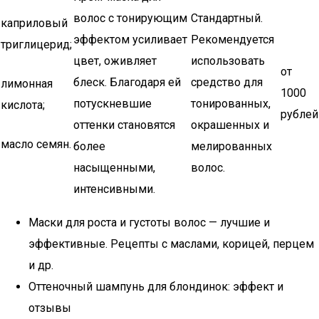
волос с тонирующим
Стандартный.
каприловый
эффектом усиливает
Рекомендуется
триглицерид;
цвет, оживляет
использовать
от
блеск. Благодаря ей
средство для
лимонная
1000
потускневшие
тонированных,
кислота;
рублей
оттенки становятся
окрашенных и
масло семян.
более
мелированных
насыщенными,
волос.
интенсивными.
Маски для роста и густоты волос — лучшие и
эффективные. Рецепты с маслами, корицей, перцем
и др.
Оттеночный шампунь для блондинок: эффект и
отзывы