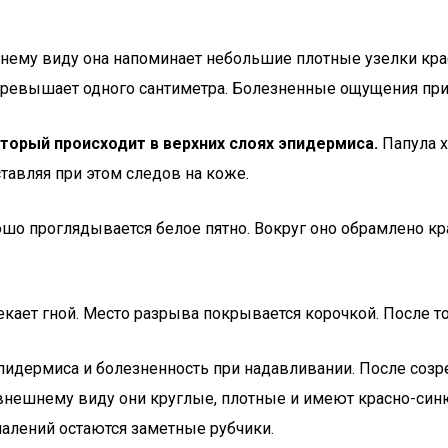
шнему виду она напоминает небольшие плотные узелки кра
 превышает одного сантиметра. Болезненные ощущения при
торый происходит в верхних слоях эпидермиса.
Папула х
тавляя при этом следов на коже.
шо проглядывается белое пятно. Вокруг оно обрамлено кр
ает гной. Место разрыва покрывается корочкой. После того
эпидермиса и болезненность при надавливании. После созр
 внешнему виду они круглые, плотные и имеют красно-си
алений остаются заметные рубчики.