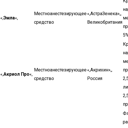
Кр
на
Местноанестезирующее
«,АстраЗенека»,,
«,
Эмла
«,
ме
средство
Великобритания
п
5%
Кр
на
ме
Местноанестезирующее
«,Акрихин»,,
п
«,
Акриол Про
«,
средство
Россия
2,
ли
2,
пр
Ф
ра