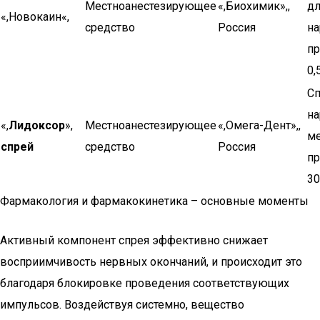
Местноанестезирующее
«,Биохимик»,,
дл
«,Новокаин«,
средство
Россия
на
п
0,
Сп
на
«,
Лидоксор
»,
Местноанестезирующее
«,Омега-Дент»,,
ме
спрей
средство
Россия
пр
30
Фармакология и фармакокинетика – основные моменты
Активный компонент спрея эффективно снижает
восприимчивость нервных окончаний, и происходит это
благодаря блокировке проведения соответствующих
импульсов. Воздействуя системно, вещество