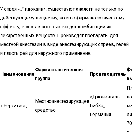
У спрея «,Лидокаин», существуют аналоги не только по
действующему веществу, но и по фармакологическому
эффекту, в состав которых входят комбинации из
лекарственных веществ. Производят препараты для
местной анестезии в виде анестезирующих спреев, гелей
и пластырей для наружного применения.
Фармакологическая
Ф
Наименование
Производитель
группа
в
Пл
«,Грюненталь
п
Местноанестезирующее
«,Версатис«,
ГмбХ»,,
ма
средство
Германия
л
70