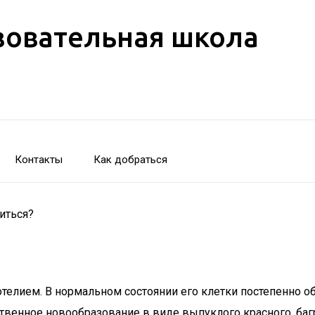
зовательная школа
Контакты
Как добраться
иться?
елием. В нормальном состоянии его клетки постепенно об
ственное новообразование в виде выпуклого красного, баг