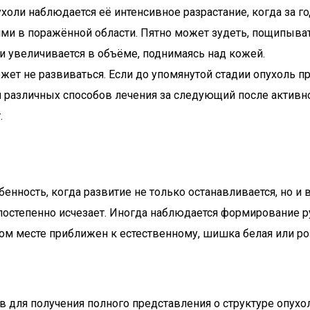
ухоли наблюдается её интенсивное разрастание, когда за г
и в поражённой области. Пятно может зудеть, пощипывать
 и увеличивается в объёме, поднимаясь над кожей.
жет не развиваться. Если до упомянутой стадии опухоль 
различных способов лечения за следующий после активной
.
енность, когда развитие не только останавливается, но 
 постепенно исчезает. Иногда наблюдается формирование 
том месте приближен к естественному, шишка белая или р
в для получения полного представления о структуре опухол