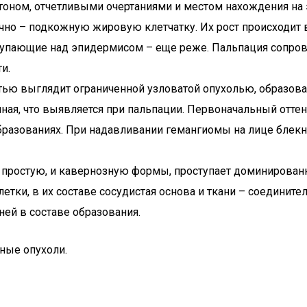
оном, отчетливыми очертаниями и местом нахождения на 
но – подкожную жировую клетчатку. Их рост происходит в
тупающие над эпидермисом – еще реже. Пальпация сопров
и.
тью выглядит ограниченной узловатой опухолью, образов
ичная, что выявляется при пальпации. Первоначальный от
бразованиях. При надавливании гемангиомы на лице блекн
 простую, и кавернозную формы, проступает доминированн
етки, в их составе сосудистая основа и ткани – соедините
ней в составе образования.
бные опухоли.