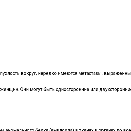
ипухлость вокруг, нередко имеются метастазы, выраженны
женщин. Они могут быть односторонние или двухсторонни
м аномального белка (амилоида) в тканях и органах по вс