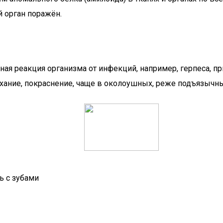
й орган поражён.
ая реакция организма от инфекций, например, герпеса, при
хание, покраснение, чаще в околоушных, реже подъязычн
ь с зубами