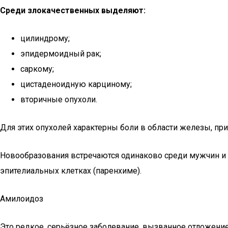
Среди злокачественных выделяют:
цилиндрому;
эпидермоидный рак;
саркому;
цистаденоидную карциному;
вторичные опухоли.
Для этих опухолей характерны боли в области железы, пр
Новообразования встречаются одинаково среди мужчин и 
эпителиальных клетках (паренхиме).
Амилоидоз
Это редкое, серьёзное заболевание, вызванное отложение