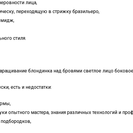
неровности лица,
ическу, переходящую в стрижку бразильеро,
имидж,
ного стиля.
аращивание блондинка над бровями светлое лицо боковое
ки, есть и недостатки:
ормы,
уки опытного мастера, знания различных технологий и про
 подбородков,