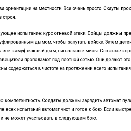
 ориентации на местности. Все очень просто. Скауты про
 строя.
ледующее испытание: курс огневой атаки. Бойцы должны пр
флированным дымом, чтобы запутать войска. Затем детек
ть все: камуфляжный дым, сигнальные мины. Сложные кор
звещатели проползают под плотной сетью. Они делают это
ны содержаться в чистоте на протяжении всего испытания
ю компетентность. Солдаты должны зарядить автомат пуле
ле всех испытаний автомат чист и готов к бою. Если выстр
е и не может участвовать в следующем бою.