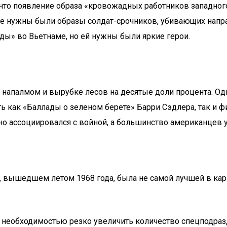
 что появление образа «кровожадных работников западног
се нужны были образы солдат-срочников, убивающих напр
ы» во Вьетнаме, но ей нужны были яркие герои.
д напалмом и вырубке лесов на десятые доли процента. Од
ь как «Баллады о зеленом берете» Барри Сэдлера, так и 
сно ассоциировался с войной, а большинство американцев 
 вышедшем летом 1968 года, была не самой лучшей в карь
с необходимостью резко увеличить количество спецподраз