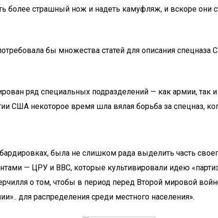
ить более страшный нож и надеть камуфляж, и вскоре они с
потребовала бы множества статей для описания спецназа С
ован ряд специальных подразделений — как армии, так и 
ии США некоторое время шла вялая борьба за спецназ, ког
бардировках, была не слишком рада выделить часть своег
рентами — ЦРУ и ВВС, которые культивировали идею «парт
Черчилля о том, чтобы в период перед Второй мировой во
и».. для распределения среди местного населения».