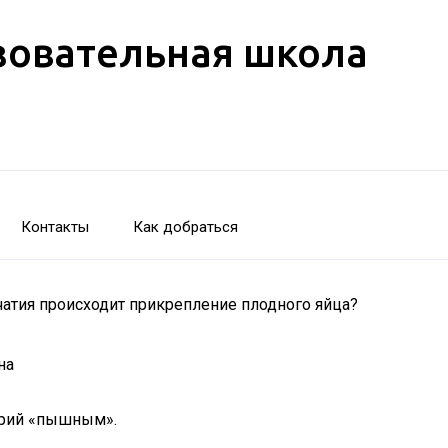
зовательная школа
Контакты
Как добраться
чатия происходит прикрепление плодного яйца?
на
трий «пышным».