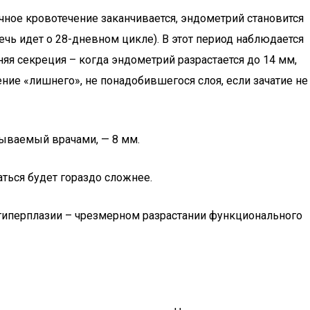
чное кровотечение заканчивается, эндометрий становится
речь идет о 28-дневном цикле). В этот период наблюдается
няя секреция – когда эндометрий разрастается до 14 мм,
ение «лишнего», не понадобившегося слоя, если зачатие не
ываемый врачами, — 8 мм.
аться будет гораздо сложнее.
 гиперплазии – чрезмерном разрастании функционального