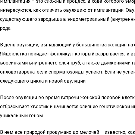
Имплантация – это сложный процесс, в ходе которого эмбр
интересуются, как отличить овуляцию от имплантации. Ов
существующего зародыша в эндометриальный (внутренний
рода.
В день овуляции, выпадающий у большинства женщин на с
Яйцеклетка покидает фолликул, который разрывается, и в
ворсинками внутреннего слоя труб, а также движениями г
оплодотворена, если сперматозоиды успеют. Если не успе
следующего цикла и новой овуляции.
После овуляции во время встречи женской половой клетки
отбрасывает хвостик и начинается слияние генетической и
уникальный геном.
В нем все природой продумано до мелочей – известно, как