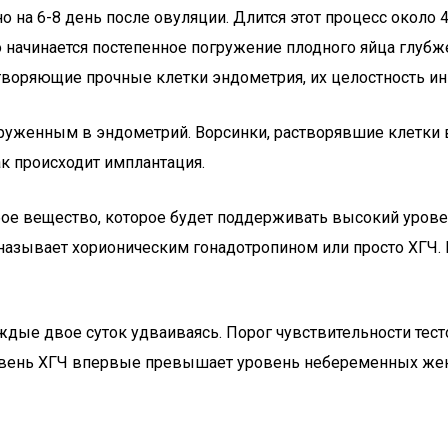
о на 6-8 день после овуляции. Длится этот процесс около 
го начинается постепенное погружение плодного яйца глубж
воряющие прочные клетки эндометрия, их целостность ин
груженным в эндометрий. Ворсинки, растворявшие клетки 
к происходит имплантация.
ое вещество, которое будет поддерживать высокий урове
называет хорионическим гонадотропином или просто ХГЧ.
ждые двое суток удваиваясь. Порог чувствительности тес
овень ХГЧ впервые превышает уровень небеременных женщ