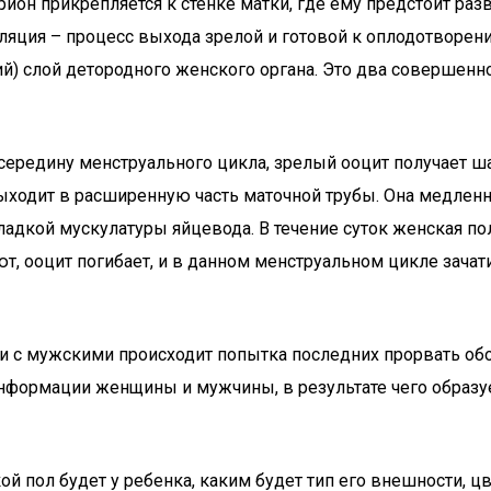
ион прикрепляется к стенке матки, где ему предстоит раз
уляция – процесс выхода зрелой и готовой к оплодотворен
) слой детородного женского органа. Это два совершенн
ередину менструального цикла, зрелый ооцит получает ш
ыходит в расширенную часть маточной трубы. Она медленно
ладкой мускулатуры яйцевода. В течение суток женская п
ют, ооцит погибает, и в данном менструальном цикле зача
 с мужскими происходит попытка последних прорвать обол
нформации женщины и мужчины, в результате чего образует
ой пол будет у ребенка, каким будет тип его внешности, ц