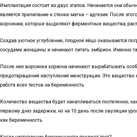
Имплантация состоит из двух этапов. Начинается она обычн
является прилипание к стенке матки – адгезия. После это
ворсинам, которые выделяют ферментные вещества, раст
Создав уютное углубление, плодное яйцо оказывается по
сосудами женщины и начинают питать эмбрион. Именно та
После нее ворсинки хориона начинают вырабатывать особ
предотвращения наступления менструации. Это вещество 
работа всех тестов на беременность.
Количество вещества будет накапливаться постепенно, ка
первому дню задержки, но на 10 день после овуляции ур
как беременность.
Когда наступление беременности покажет тест?