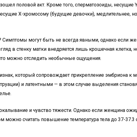
изошел половой акт. Кроме того, сперматозоиды, несущие
, несущие X-хромосому (будущие девочки), медлительнее, 
Симптомы могут быть не всегда явными, однако если женщ
згляд в стенку матки внедряется лишь крошечная клетка, н
 что можно отследить необычные ощущения.
ризнак, который сопровождает прикрепление эмбриона к м
струации) и латентными — в этом случае выделения станов
елье.
покалывание и чувство тяжести. Однако если женщина ожи
можно считать повышение температура тела до 37-37.3 оС