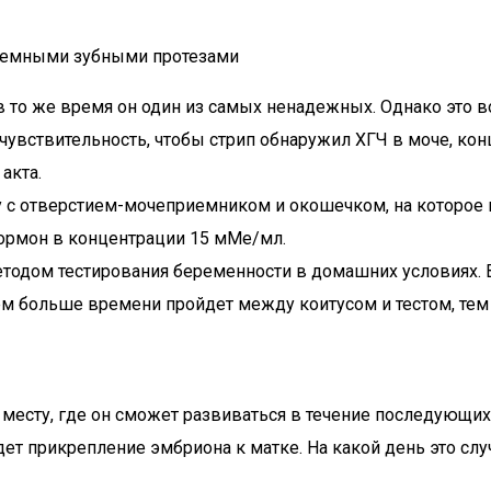
съемными зубными протезами
то же время он один из самых ненадежных. Однако это вов
 чувствительность, чтобы стрип обнаружил ХГЧ в моче, к
акта.
у с отверстием-мочеприемником и окошечком, на которое в
ормон в концентрации 15 мМе/мл.
етодом тестирования беременности в домашних условиях.
чем больше времени пройдет между коитусом и тестом, тем
к месту, где он сможет развиваться в течение последующи
дет прикрепление эмбриона к матке. На какой день это случ