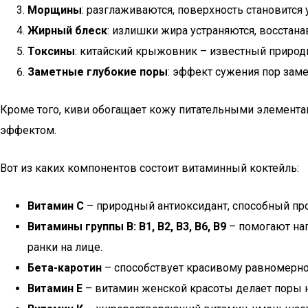
Морщины
: разглаживаются, поверхность становится 
Жирный блеск
: излишки жира устраняются, восстана
Токсины
: китайский крыжовник – известный природ
Заметные глубокие поры
: эффект сужения пор заме
Кроме того, киви обогащает кожу питательными элемент
эффектом.
Вот из каких компонентов состоит витаминный коктейль:
Витамин С
– природный антиоксидант, способный пр
Витамины группы В: В1, В2, В3, В6, В9
– помогают нап
ранки на лице.
Бета-каротин
– способствует красивому равномерно
Витамин Е
– витамин женской красоты делает поры н