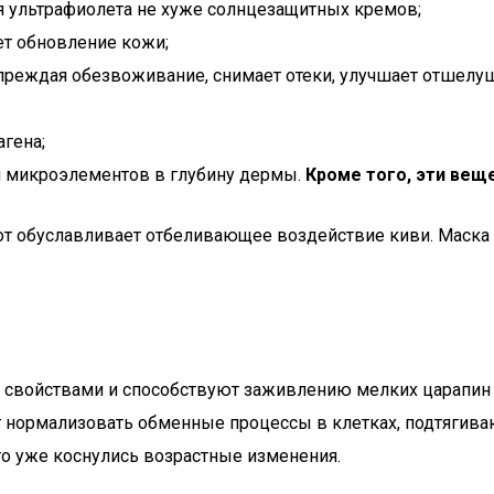
 ультрафиолета не хуже солнцезащитных кремов;
ет обновление кожи;
дупреждая обезвоживание, снимает отеки, улучшает отшел
агена;
и микроэлементов в глубину дермы.
Кроме того, эти ве
 обуславливает отбеливающее воздействие киви. Маска из 
свойствами и способствуют заживлению мелких царапин и 
ет нормализовать обменные процессы в клетках, подтягива
го уже коснулись возрастные изменения.