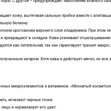
 поры. С другой – предупреждает накопление кожного сал
чищает кожу, вытягивая сальные пробки вместе с впитав
льную белизну.
чном ороговении верхнего слоя эпидермиса. При этом люба
 и превращают в складки. Киви усиливает отшелушивание
дуется как питательная, так как гарантирует транзит макр
полученным загаром. Хотя киви и действует мягко, но все
 ценных микроэлементов и витаминов. «Мохнатый космето
ать, исчезают черные точки.
 лицо и нормализует его цвет.