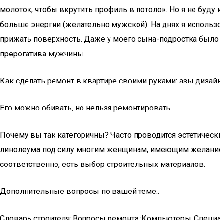
молоток, чтобы вкрутить профиль в потолок. Но я не буду
больше энергии (желательно мужской). На днях я использов
прижать поверхность. Даже у моего сына-подростка было б
прерогатива мужчины.
Как сделать ремонт в квартире своими руками: азы дизай
Его можно обивать, но нельзя ремонтировать.
Почему вы так категоричны? Часто проводится эстетический
линолеума под силу многим женщинам, имеющим желание ч
соответственно, есть выбор строительных материалов.
Дополнительные вопросы по вашей теме:.
Словарь строителя::Вопросы ремонта::Компьютеры::Специ