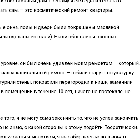
ой собственный дом. Поэтому я сам сделал столько
лать сам, — это косметический ремонт квартиры.
ные окна, полы и двери были покрашены масляной
ыли сделаны из стали). Были обновлены оконные
 уровне, он был очень удивлен моим ремонтом — который,
ачался капитальный ремонт — отбили старую штукатурку
атурили стены, покрасили перегородки и ниши, заменили
 помещении в течение 10 лет, ничего не протекало, не
того, я не могу сама закончить то, что не успел закончить
е не знаю, с какой стороны к этому подойти. Теоретически,
к пользоваться молотком, я не собираюсь использовать