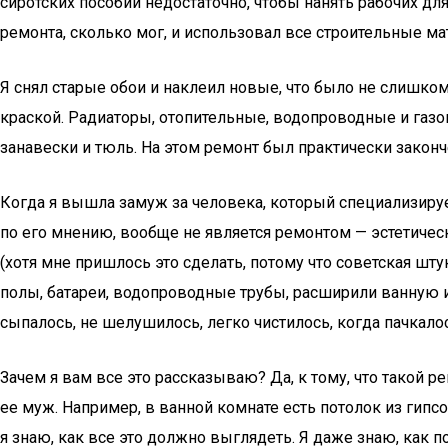
сиротских пособий недостаточно, чтобы нанять рабочих дл
ремонта, сколько мог, и использовал все строительные ма
Я снял старые обои и наклеил новые, что было не слишк
краской. Радиаторы, отопительные, водопроводные и газ
занавески и тюль. На этом ремонт был практически законч
Когда я вышла замуж за человека, который специализируе
по его мнению, вообще не является ремонтом — эстетичес
(хотя мне пришлось это сделать, потому что советская шт
полы, батареи, водопроводные трубы, расширили ванную и 
сыпалось, не шелушилось, легко чистилось, когда пачкалос
Зачем я вам все это рассказываю? Да, к тому, что такой р
ее муж. Например, в ванной комнате есть потолок из гипсок
я знаю, как все это должно выглядеть. Я даже знаю, как п