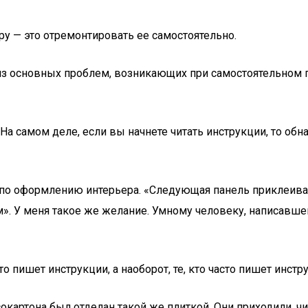
у — это отремонтировать ее самостоятельно.
з основных проблем, возникающих при самостоятельном пр
а самом деле, если вы начнете читать инструкции, то обн
 по оформлению интерьера. «Следующая панель приклеивает
ям». У меня такое же желание. Умному человеку, написавшем
сто пишет инструкции, а наоборот, те, кто часто пишет инстр
окартона был отделан такой же плиткой. Они приходили, чи