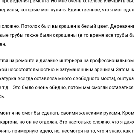
я проведения ремонта. Но мне очень хотелось улучшить св
териалы, которые мог купить. Единственное, что я мог сде
ом сложно. Потолок был выкрашен в белый цвет. Деревян
овые трубы также были окрашены (в то время все трубы б
ен.
тся на ремонте и дизайне интерьера на профессиональном
кой несостоятельностью и затуманенным зрением. Затем н
укатурка всегда оставляла много свободного места), оштук
т.д… Это было очень обидно, потом мы смогли оставаться в
ь.
емонт я не смог бы сделать своими женскими руками. Кроме 
артона, но он не отделан. Это настолько сложно, что я даж
онять примерную идею, но, несмотря на то, что я знаю, ка