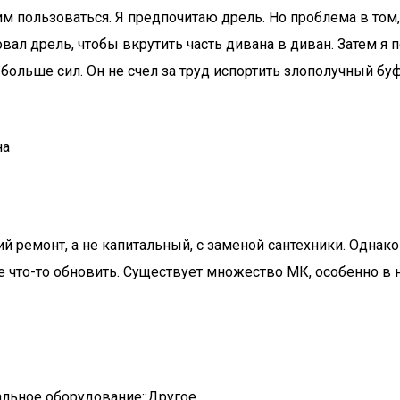
 им пользоваться. Я предпочитаю дрель. Но проблема в том
ал дрель, чтобы вкрутить часть дивана в диван. Затем я по
ольше сил. Он не счел за труд испортить злополучный буфе
на
 ремонт, а не капитальный, с заменой сантехники. Однако 
то-то обновить. Существует множество МК, особенно в на
альное оборудование::Другое