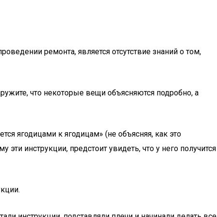
оведении ремонта, является отсутствие знаний о том,
аружите, что некоторые вещи объясняются подробно, а
ся ягодицами к ягодицам» (не объясняя, как это
у эти инструкции, предстоит увидеть, что у него получится
укции.
тали инструкции, подставляли плечи и начинали делать все