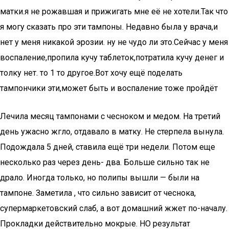
матки.я не рожавшая и прижигать мне её не хотели.Так что
я могу сказать про эти тампоны. Недавно была у врача,и
нет у меня никакой эрозии. ну не чудо ли это.Сейчас у меня
воспаление,пропила кучу таблеток,потратила кучу денег и
толку нет. то 1 то другое.Вот хочу ещё поделать
тампончики эти,может быть и воспаление тоже пройдёт
Лечила месяц тампонами с чесноком и медом. На третий
день ужасно жгло, отдавало в матку. Не стерпела вынула.
Подождала 5 дней, ставила ещё три недели. Потом еще
несколько раз через день- два. Больше сильно так не
драло. Иногда только, но полипы вышли — были на
тампоне. Заметила , что сильно зависит от чеснока,
супермаркетовский слаб, а вот домашний жжет по-началу.
Прокладки действительно мокрые. НО результат