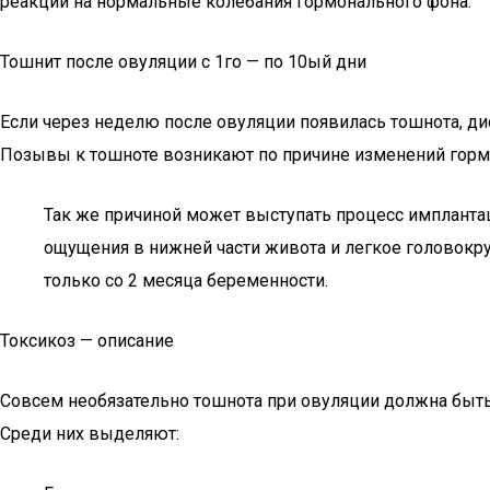
реакции на нормальные колебания гормонального фона.
Тошнит после овуляции с 1го — по 10ый дни
Если через неделю после овуляции появилась тошнота, ди
Позывы к тошноте возникают по причине изменений гормо
Так же причиной может выступать процесс импланта
ощущения в нижней части живота и легкое головокр
только со 2 месяца беременности.
Токсикоз — описание
Совсем необязательно тошнота при овуляции должна быть
Среди них выделяют: