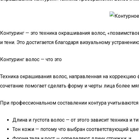
Контуринг — это техника окрашивания волос, «позаимствов
и тени. Это достигается благодаря визуальному устранен
Контуринг волос — что это
Техника окрашивания волос, направленная на коррекцию ф
сочетание помогает сделать форму и черты лица более м
При профессиональном составлении контура учитываютс
Длина и густота волос — от этого зависит техника и т
Тон кожи — потому что выбран соответствующий цвет
Форма тела и рост — определяют длину стрижки; и