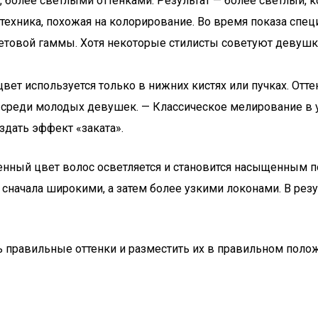
более светлыми оттенками. Результат — более светлый, к
техника, похожая на колорирование. Во время показа спец
ветовой гаммы. Хотя некоторые стилисты советуют девуш
й цвет используется только в нижних кистях или пучках. От
н среди молодых девушек. — Классическое мелирование в 
здать эффект «заката».
енный цвет волос осветляется и становится насыщенным по 
, сначала широкими, а затем более узкими локонами. В рез
 правильные оттенки и разместить их в правильном полож