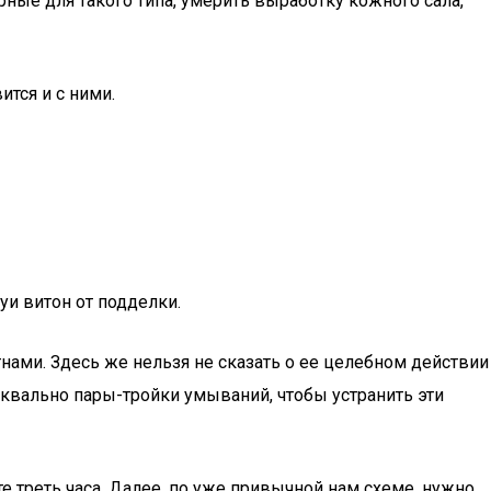
ные для такого типа, умерить выработку кожного сала,
ится и с ними.
луи витон от подделки.
ами. Здесь же нельзя не сказать о ее целебном действии
уквально пары-тройки умываний, чтобы устранить эти
е треть часа. Далее, по уже привычной нам схеме, нужно