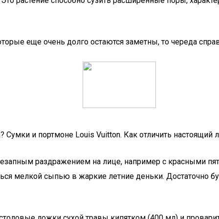
Это растение способно сузить расширенные поры, характер
оторые еще очень долго остаются заметны, то череда справ
? Сумки и портмоне Louis Vuitton. Как отличить настоящий 
езапным раздражением на лице, например с красными пятн
иться мелкой сыпью в жаркие летние деньки. Достаточно б
 столовые ложки сухой травы кипятком (400 мл) и проварит