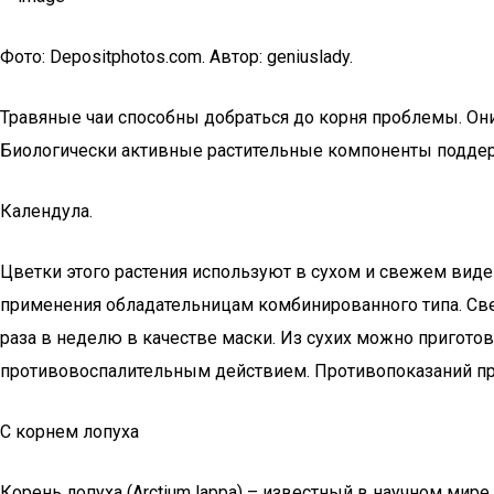
Фото: Depositphotos.com. Автор: geniuslady.
Травяные чаи способны добраться до корня проблемы. Он
Биологически активные растительные компоненты поддер
Календула.
Цветки этого растения используют в сухом и свежем виде
применения обладательницам комбинированного типа. Св
раза в неделю в качестве маски. Из сухих можно пригото
противовоспалительным действием. Противопоказаний пра
С корнем лопуха
Корень лопуха (Arctium lappa) – известный в научном ми