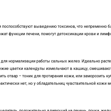
и поспособствуют выведению токсинов, что непременно бл
жат функции печени, помогут детоксикации крови и лимф
 для нормализации работы сальных желез. Идеально расте
ежие цветки календулы измельчают в кашицу, смешивают 
вить отвар – тоник для протирания кожи, или заморозить 
ктически нет, но у обладательниц чувствительной кожи 
ре целитель, положительно влияющий на печень, почки, ж