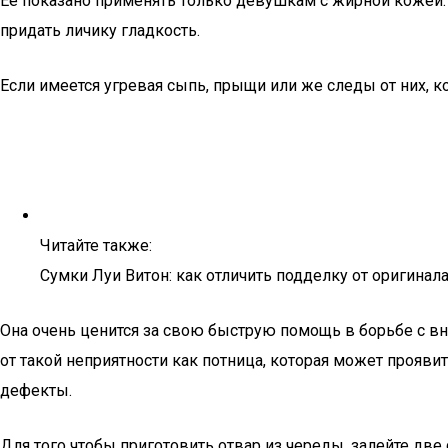
Ее показано применять только девушкам с жирной кожей. 
придать личику гладкость.
Если имеется угревая сыпь, прыщи или же следы от них, к
Читайте также:
Сумки Луи Витон: как отличить подделку от оригинала
Она очень ценится за свою быструю помощь в борьбе с вн
от такой неприятности как потница, которая может прояв
дефекты.
Для того чтобы приготовить отвар из череды, залейте две