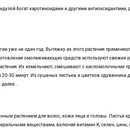
ендулой богат каротиноидами и другими антиоксидантами,
ии уже не один год. Вытяжку из этого растения применяют
готовления омолаживающих средств используют свежее ра
астения. Их измельчают, смешивают с кисломолочными про
а 20-30 минут. Из сушеных листьев и цветков одуванчика
ь далее…
нным растением для волос, кожи лица и головы. Листья 
еральными веществами, включая витамин K, селен, цинк, х