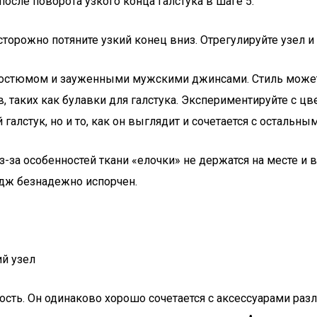
осле поворота узкого конца галстука в шаге 5.
торожно потяните узкий конец вниз. Отрегулируйте узел и 
 костюмом и зауженными мужскими джинсами. Стиль может
 таких как булавки для галстука. Экспериментируйте с ц
 галстук, но и то, как он выглядит и сочетается с остальн
за особенностей ткани «елочки» не держатся на месте и в
идж безнадежно испорчен.
кость. Он одинаково хорошо сочетается с аксессуарами ра