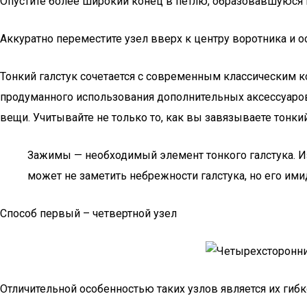
Опустите более широкий конец в петлю, образовавшуюся п
Аккуратно переместите узел вверх к центру воротника и ос
Тонкий галстук сочетается с современным классическим
продуманного использования дополнительных аксессуаров,
вещи. Учитывайте не только то, как вы завязываете тонкий
Зажимы — необходимый элемент тонкого галстука. Из-
может не заметить небрежности галстука, но его им
Способ первый – четвертной узел
Отличительной особенностью таких узлов является их гиб