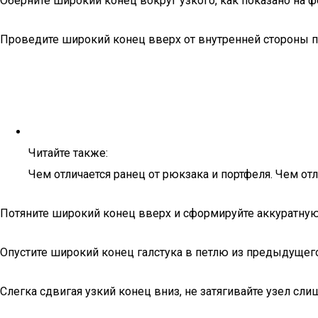
Оберните широкий конец вокруг узкого, как показано на ф
Проведите широкий конец вверх от внутренней стороны пе
Читайте также:
Чем отличается ранец от рюкзака и портфеля. Чем от
Потяните широкий конец вверх и сформируйте аккуратную
Опустите широкий конец галстука в петлю из предыдущего
Слегка сдвигая узкий конец вниз, не затягивайте узел слиш