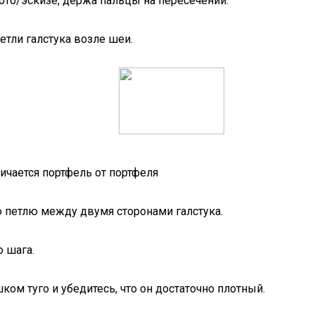
ото/эскизе, держа пальцы на пересечении.
тли галстука возле шеи.
личается портфель от портфеля
 петлю между двумя сторонами галстука.
 шага.
ком туго и убедитесь, что он достаточно плотный.