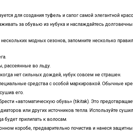
ьзуется для создания туфель и сапог самой элегантной кра
ухаживать за обувью из нубука и наслаждайтесь долговечн
 нескольких модных сезонов, запомните несколько правил 
га.
ы, рассеянные во льду.
 когда нет сильных дождей, нубук совсем не страшен.
специальные средства с особой маркировкой. Обычные кре
сушив его.
рести «автоматическую обувь» (tikitak). Это предотвраща
диаторов или других источников тепла. Используйте сушил
да будет прилипать к волосам.
нном коробе, предварительно почистив и нанеся защитны