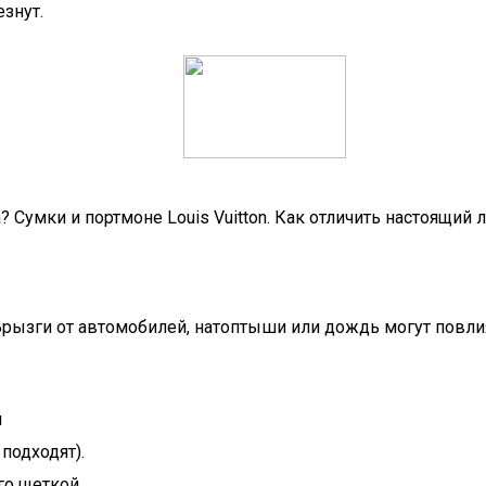
езнут.
? Сумки и портмоне Louis Vuitton. Как отличить настоящий 
Брызги от автомобилей, натоптыши или дождь могут повли
и
подходят).
го щеткой.