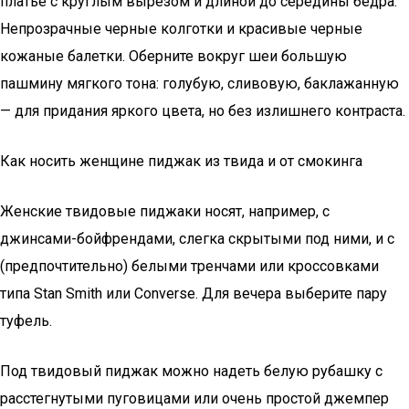
платье с круглым вырезом и длиной до середины бедра.
Непрозрачные черные колготки и красивые черные
кожаные балетки. Оберните вокруг шеи большую
пашмину мягкого тона: голубую, сливовую, баклажанную
— для придания яркого цвета, но без излишнего контраста.
Как носить женщине пиджак из твида и от смокинга
Женские твидовые пиджаки носят, например, с
джинсами-бойфрендами, слегка скрытыми под ними, и с
(предпочтительно) белыми тренчами или кроссовками
типа Stan Smith или Converse. Для вечера выберите пару
туфель.
Под твидовый пиджак можно надеть белую рубашку с
расстегнутыми пуговицами или очень простой джемпер