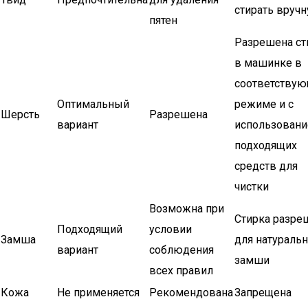
стирать вруч
пятен
Разрешена ст
в машинке в
соответству
Оптимальный
режиме и с
Шерсть
Разрешена
вариант
использован
подходящих
средств для
чистки
Возможна при
Стирка разре
Подходящий
условии
Замша
для натураль
вариант
соблюдения
замши
всех правил
Кожа
Не применяется
Рекомендована
Запрещена