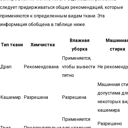
следует придерживаться общих рекомендаций, которые
применяются к определенным видам ткани. Эта
информация обобщена в таблице ниже.
Влажная
Машинна
Тип ткани
Химчистка
уборка
стирка
Применяется,
Драп
Рекомендована
чтобы вывести
Не рекоменду
пятно
Машинная сти
допустима дл
Кашемир
Разрешена
Разрешена
некоторых в
кашемира
Применяется
Разрешено
Твид
Предпочтительна
для удаления