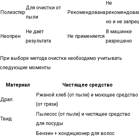
Не
Для очистки от
Полиэстер
Рекомендована
рекомендован
пыли
но и не запре
Не даёт
В машинке
Неопрен
Не применяется
результата
разрешено
При выборе метода очистки необходимо учитывать
следующие моменты
Материал
Чистящее средство
Ржаной хлеб (от пыли) и моющее средство
Драп
(от грязи)
Пылесос (от пыли) и чистящее средство
Твид
для посуды
Бензин + кондиционер для волос