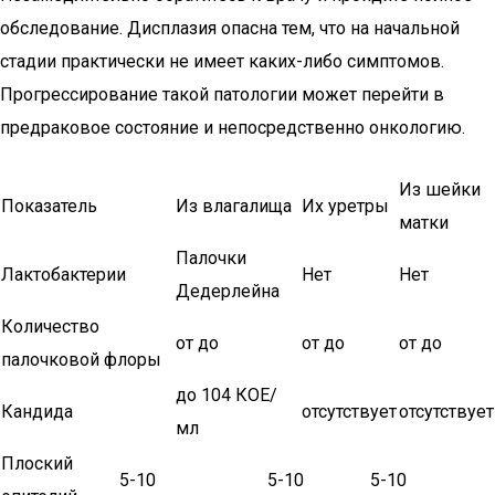
обследование. Дисплазия опасна тем, что на начальной
стадии практически не имеет каких-либо симптомов.
Прогрессирование такой патологии может перейти в
предраковое состояние и непосредственно онкологию.
Из шейки
Показатель
Из влагалища
Их уретры
матки
Палочки
Лактобактерии
Нет
Нет
Дедерлейна
Количество
от до
от до
от до
палочковой флоры
до 104 КОЕ/
Кандида
отсутствует
отсутствует
мл
Плоский
5-10
5-10
5-10