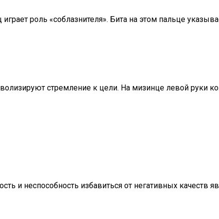
играет роль «соблазнителя». Бита на этом пальце указывае
волизируют стремление к цели. На мизинце левой руки кол
ть и неспособность избавиться от негативных качеств явл