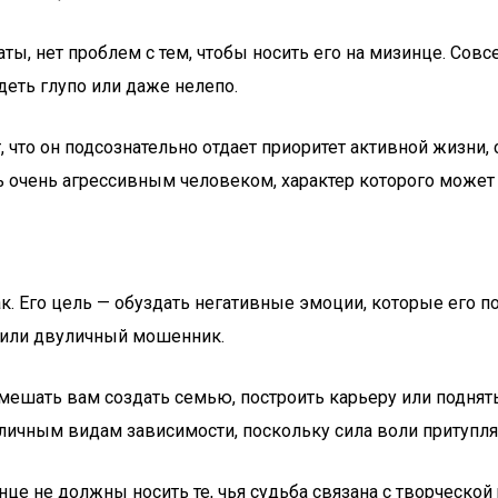
ты, нет проблем с тем, чтобы носить его на мизинце. Совс
деть глупо или даже нелепо.
ет, что он подсознательно отдает приоритет активной жиз
ь очень агрессивным человеком, характер которого может
ак. Его цель — обуздать негативные эмоции, которые его 
 или двуличный мошенник.
ешать вам создать семью, построить карьеру или поднять
личным видам зависимости, поскольку сила воли притупля
це не должны носить те, чья судьба связана с творческой 