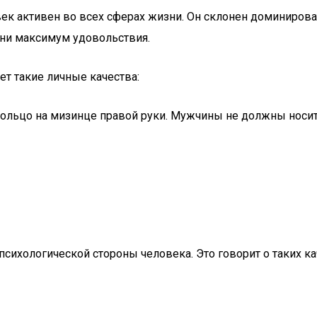
век активен во всех сферах жизни. Он склонен доминироват
изни максимум удовольствия.
т такие личные качества:
 кольцо на мизинце правой руки. Мужчины не должны носи
сихологической стороны человека. Это говорит о таких ка