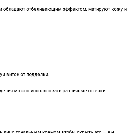
Они обладают отбеливающим эффектом, матируют кожу и
луи витон от подделки.
изделия можно использовать различные оттенки
ть лицо тональным кремом, чтобы скрыть это — вы