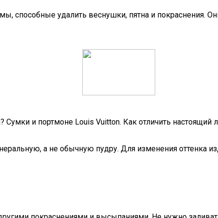
емы, способные удалить веснушки, пятна и покраснения. 
? Сумки и портмоне Louis Vuitton. Как отличить настоящий 
минеральную, а не обычную пудру. Для изменения оттенка 
и другими покраснениями и высыпаниями. Не нужно залива