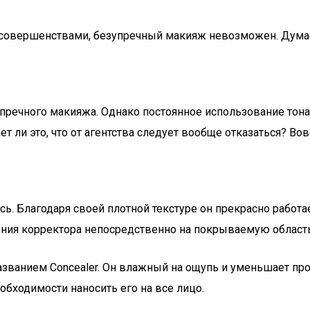
есовершенствами, безупречный макияж невозможен. Думае
зупречного макияжа. Однако постоянное использование тон
т ли это, что от агентства следует вообще отказаться? Вов
сь. Благодаря своей плотной текстуре он прекрасно работ
сения корректора непосредственно на покрываемую облас
азванием Concealer. Он влажный на ощупь и уменьшает п
обходимости наносить его на все лицо.