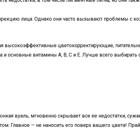
ыть недостатки, в том числе пигментные пятна, но они т
екцию лица. Однако они часто вызывают проблемы с кож
ая высокоэффективные цветокорректирующие, питательны
а и основные витамины А, В, С и Е. Лучше всего выбирать
онкая вуаль, мгновенно скрывает все ее недостатки, сужа
летом. Главное — не наносить его поверх вашего цвета! Пр