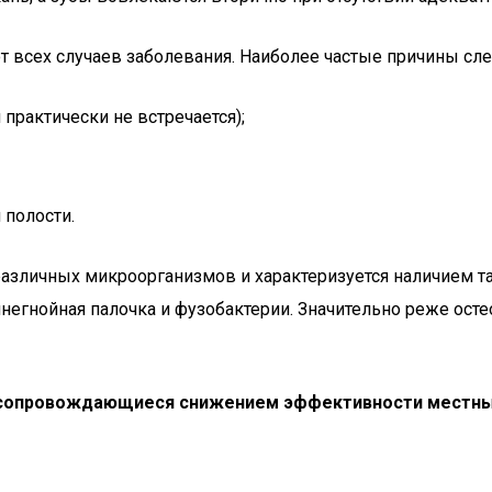
т всех случаев заболевания. Наиболее частые причины сл
рактически не встречается);
 полости.
азличных микроорганизмов и характеризуется наличием та
 синегнойная палочка и фузобактерии. Значительно реже о
я, сопровождающиеся снижением эффективности местны