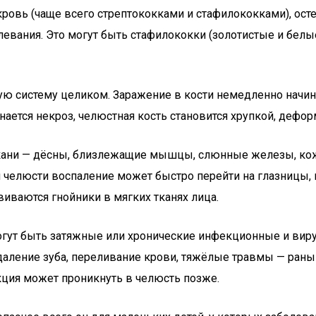
кровь (чаще всего стрептококками и стафилококками), ос
евания. Это могут быть стафилококки (золотистые и белы
ную систему целиком. Заражение в кости немедленно начин
инается некроз, челюстная кость становится хрупкой, дефо
ткани — дёсны, близлежащие мышцы, слюнные железы, кож
й челюсти воспаление может быстро перейти на глазницы, 
иваются гнойники в мягких тканях лица.
гут быть затяжные или хронические инфекционные и виру
даление зуба, переливание крови, тяжёлые травмы — раны
ция может проникнуть в челюсть позже.