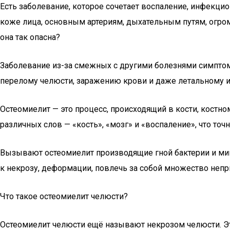
Есть заболевание, которое сочетает воспаление, инфекци
коже лица, основным артериям, дыхательным путям, огром
она так опасна?
Заболевание из-за смежных с другими болезнями симпто
перелому челюсти, заражению крови и даже летальному и
Остеомиелит — это процесс, происходящий в кости, костно
различных слов — «кость», «мозг» и «воспаление», что точ
Вызывают остеомиелит производящие гной бактерии и мико
к некрозу, деформации, повлечь за собой множество неп
Что такое остеомиелит челюсти?
Остеомиелит челюсти ещё называют некрозом челюсти. Это 