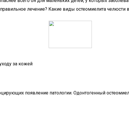
аснее всего он для маленьких детей, у которых заболеван
ь правильное лечение? Какие виды остеомиелита челюсти 
уходу за кожей
цирующих появление патологии. Одонтогенный остеомиелит