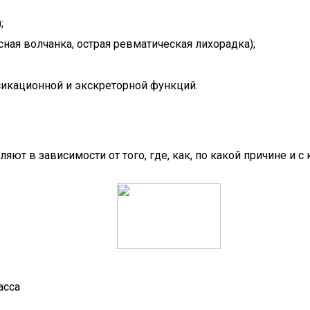
;
сная волчанка, острая ревматическая лихорадка);
сикационной и экскреторной функций.
яют в зависимости от того, где, как, по какой причине и
асса