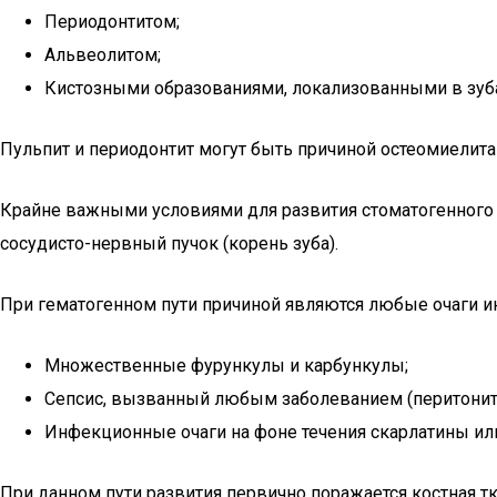
Периодонтитом;
Альвеолитом;
Кистозными образованиями, локализованными в зуба
Пульпит и периодонтит могут быть причиной остеомиелита
Крайне важными условиями для развития стоматогенного 
сосудисто-нервный пучок (корень зуба).
При гематогенном пути причиной являются любые очаги и
Множественные фурункулы и карбункулы;
Сепсис, вызванный любым заболеванием (перитонит,
Инфекционные очаги на фоне течения скарлатины ил
При данном пути развития первично поражается костная тк