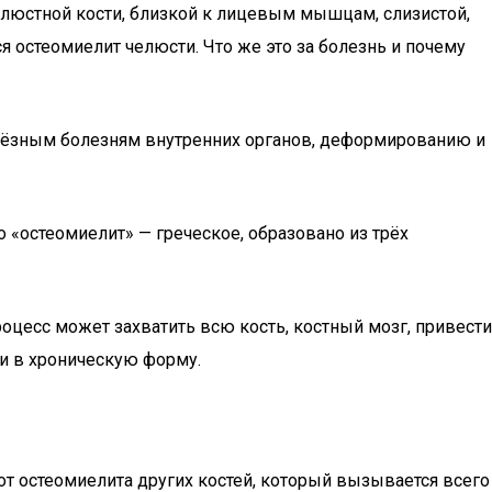
челюстной кости, близкой к лицевым мышцам, слизистой,
 остеомиелит челюсти. Что же это за болезнь и почему
рьёзным болезням внутренних органов, деформированию и
о «остеомиелит» — греческое, образовано из трёх
цесс может захватить всю кость, костный мозг, привести
ти в хроническую форму.
от остеомиелита других костей, который вызывается всего