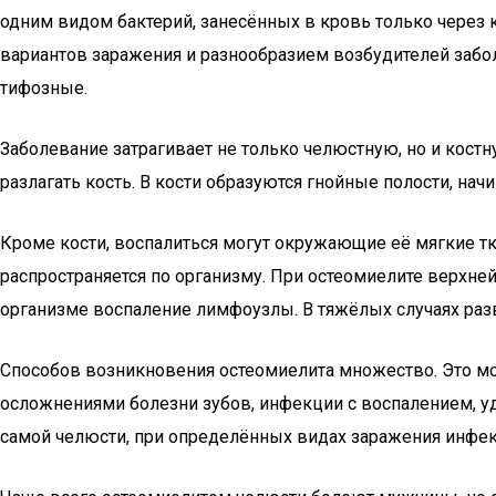
одним видом бактерий, занесённых в кровь только через 
вариантов заражения и разнообразием возбудителей забол
тифозные.
Заболевание затрагивает не только челюстную, но и кост
разлагать кость. В кости образуются гнойные полости, нач
Кроме кости, воспалиться могут окружающие её мягкие 
распространяется по организму. При остеомиелите верхне
организме воспаление лимфоузлы. В тяжёлых случаях разв
Способов возникновения остеомиелита множество. Это мо
осложнениями болезни зубов, инфекции с воспалением, у
самой челюсти, при определённых видах заражения инфек