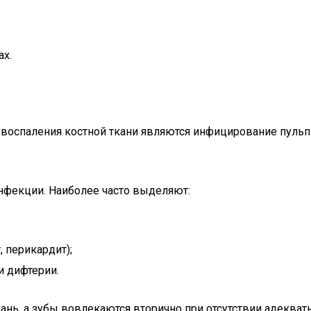
х.
воспаления костной ткани являются инфицирование пульп
нфекции. Наиболее часто выделяют:
 перикардит);
и дифтерии.
ань, а зубы вовлекаются вторично при отсутствии адекват