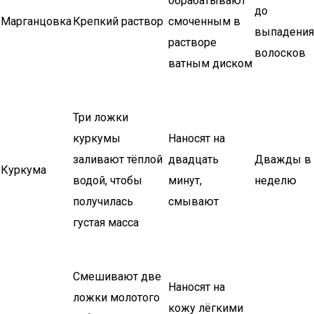
обрабатывают
до
Марганцовка
Крепкий раствор
смоченным в
выпадения
растворе
волосков
ватным диском
Три ложки
куркумы
Наносят на
заливают тёплой
двадцать
Дважды в
Куркума
водой, чтобы
минут,
неделю
получилась
смывают
густая масса
Смешивают две
Наносят на
ложки молотого
кожу лёгкими