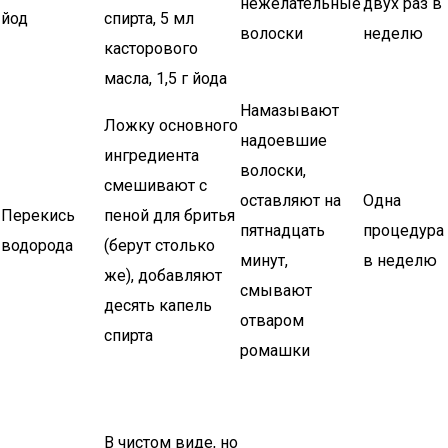
нежелательные
двух раз в
йод
спирта, 5 мл
волоски
неделю
касторового
масла, 1,5 г йода
Намазывают
Ложку основного
надоевшие
ингредиента
волоски,
смешивают с
оставляют на
Одна
Перекись
пеной для бритья
пятнадцать
процедура
водорода
(берут столько
минут,
в неделю
же), добавляют
смывают
десять капель
отваром
спирта
ромашки
В чистом виде, но