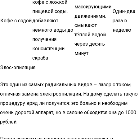
кофе с ложкой
массирующими
пищевой соды,
Один-два
движениями,
Кофе с содой
добавляют
раза в
смывают
немного воды до
неделю
тёплой водой
получения
через десять
консистенции
минут
скраба
Элос-эпиляция
Это один из самых радикальных видов – лазер с током,
отличная замена электроэпиляции. На дому сделать такую
процедуру вряд ли получится: это больно и необходим
очень дорогой аппарат, но в салоне обходится она до 1000
рублей.
Перед сеансом на пациента надевается маска, и