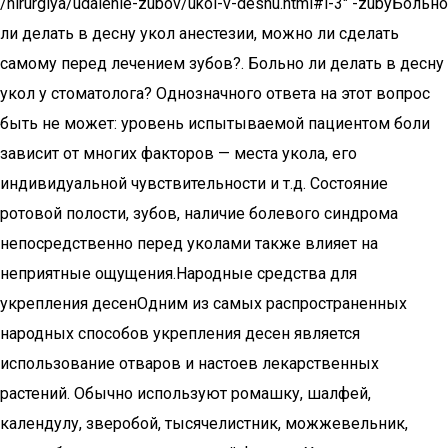
/hirurgiya/udalenie-zubov/ukol-v-desnu.html#i-3″ -zubyБольно
ли делать в десну укол анестезии, можно ли сделать
самому перед лечением зубов?. Больно ли делать в десну
укол у стоматолога? Однозначного ответа на этот вопрос
быть не может: уровень испытываемой пациентом боли
зависит от многих факторов — места укола, его
индивидуальной чувствительности и т.д. Состояние
ротовой полости, зубов, наличие болевого синдрома
непосредственно перед уколами также влияет на
неприятные ощущения.Народные средства для
укрепления десенОдним из самых распространенных
народных способов укрепления десен является
использование отваров и настоев лекарственных
растений. Обычно используют ромашку, шалфей,
календулу, зверобой, тысячелистник, можжевельник,