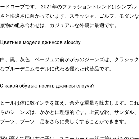
ードローブです。 2021年のファッショントレンドはシンプル
さと快適さに向かっています。スラッシャ、ゴルフ、モダンな
履物の組み合わせは、カジュアルな外観に最適です。
Цветные модели джинсов slouchy
白、黒、灰色、ベージュの前かがみのジーンズは、クラシック
なブルーデニムモデルに代わる優れた代替品です。
С какой обувью носить джинсы слоучи?
ヒールは体に数インチを加え、余分な重量を除去します。これ
らのジーンズは、かかとに理想的です。上質な靴、サンダル、
ブーツ、ブーツ、足をさらに美しくすることができます。
背が高くて弱い女の子は、スニーカーと一緒に前かがみのジー