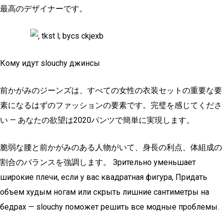
最高のデザイナーです。
Кому идут slouchy джинсы
前かがみのジーンズは、すべての女性の衣装セットの重要な要
素になるはずのファッションの要素です。完璧を感じてくださ
い — あなたの欲望は2020パンツで簡単に実現します。
脆弱な腰と前かがみのある人物がいて、身長の利点、体組成の
割合のバランスを強調します。 Зрительно уменьшает
широкие плечи, если у вас квадратная фигура, Придать
объем худым ногам или скрыть лишние сантиметры на
бедрах — slouchy поможет решить все модные проблемы.