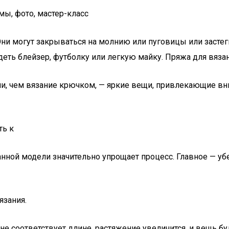
мы, фото, мастер-класс
ни могут закрываться на молнию или пуговицы или застеги
еть блейзер, футболку или легкую майку. Пряжа для вяза
и, чем вязание крючком, — яркие вещи, привлекающие вн
ть к
анной модели значительно упрощает процесс. Главное — уб
язания.
 не соответствует длине, растяжение увеличится, и вещь 