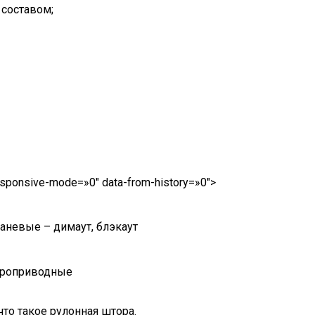
составом;
responsive-mode=»0″ data-from-history=»0″>
аневые – димаут, блэкаут
троприводные
то такое рулонная штора.