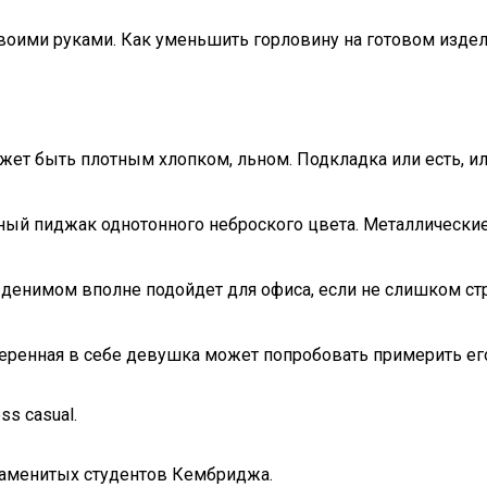
своими руками. Как уменьшить горловину на готовом изде
жет быть плотным хлопком, льном. Подкладка или есть, или
тный пиджак однотонного неброского цвета. Металлически
 денимом вполне подойдет для офиса, если не слишком стр
ренная в себе девушка может попробовать примерить его
ss casual.
наменитых студентов Кембриджа.